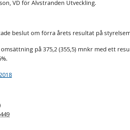
son, VD för Älvstranden Utveckling.
tade beslut om förra årets resultat på styrelsem
omsättning på 375,2 (355,5) mnkr med ett result
6%.
 2018
)
4449