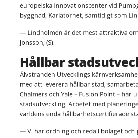
europeiska innovationscenter vid Pumpg
byggnad, Karlatornet, samtidigt som L
— Lindholmen är det mest attraktiva områd
Jonsson, (S).
Hållbar stadsutvec
Älvstranden Utvecklings kärnverksamhet ä
med att leverera hållbar stad, samarbet
Chalmers och Yale – Fusion Point – har un
stadsutveckling. Arbetet med planering
världens enda hållbarhetscertifierade st
— Vi har ordning och reda i bolaget och 