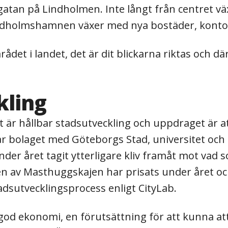
atan på Lindholmen. Inte långt från centret v
indholmshamnen växer med nya bostäder, konto
et i landet, det är dit blickarna riktas och dä
kling
r hållbar stadsutveckling och uppdraget är att 
ar bolaget med Göteborgs Stad, universitet oc
der året tagit ytterligare kliv framåt mot vad s
en av Masthuggskajen har prisats under året oc
adsutvecklingsprocess enligt CityLab.
god ekonomi, en förutsättning för att kunna att