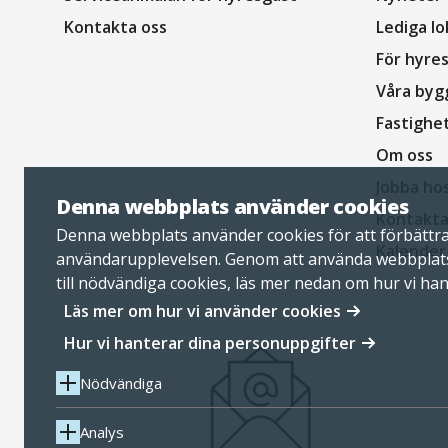
sidfot
Kontakta oss
Lediga lo
För hyre
Våra byg
Fastighe
Om oss
Jobba ho
Denna webbplats använder cookies
Kontakta
Denna webbplats använder cookies för att förbättr
Kalender
användarupplevelsen. Genom att använda webbplat
till nödvändiga cookies, läs mer nedan om hur vi ha
personuppgifter.
Läs mer om hur vi använder cookies
Hur vi hanterar dina personuppgifter
Nödvändiga
Analys