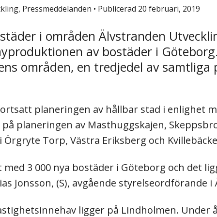
eckling, Pressmeddelanden
•
Publicerad 20 februari, 2019
ostäder i områden Älvstranden Utveckl
yproduktionen av bostäder i Göteborg. 
dens områden, en tredjedel av samtlig
rtsatt planeringen av hållbar stad i enlighet 
et på planeringen av Masthuggskajen, Skeppsb
 Örgryte Torp, Västra Eriksberg och Kvillebäcke
 med 3 000 nya bostäder i Göteborg och det lig
as Jonsson, (S), avgående styrelseordförande i 
astighetsinnehav ligger på Lindholmen. Under år