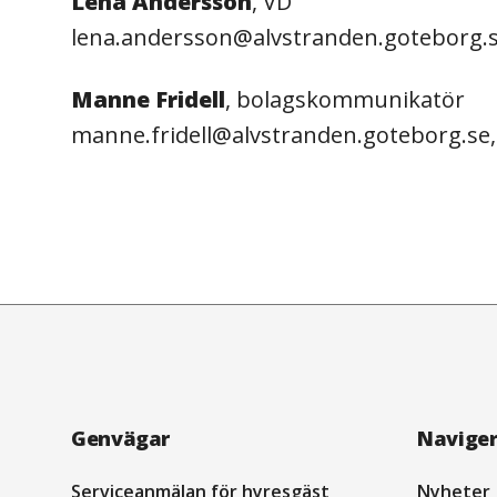
Lena Andersson
, VD
lena.andersson@alvstranden.goteborg.
Manne Fridell
, bolagskommunikatör
manne.fridell@alvstranden.goteborg.se,
Navigation
Genvägar
Navige
Serviceanmälan för hyresgäst
Nyheter