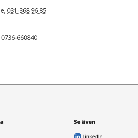
se,
031-368 96 85
 0736-660840
ra
Se även
LinkedIn