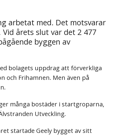
ing arbetat med. Det motsvarar
Vid årets slut var det 2 477
a pågående byggen av
med bolagets uppdrag att förverkliga
ron och Frihamnen. Men även på
n.
ger många bostäder i startgroparna,
Älvstranden Utveckling.
et startade Geely bygget av sitt