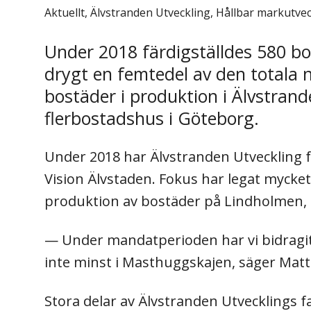
Aktuellt, Älvstranden Utveckling, Hållbar markutv
Under 2018 färdigställdes 580 b
drygt en femtedel av den totala n
bostäder i produktion i Älvstran
flerbostadshus i Göteborg.
Under 2018 har Älvstranden Utveckling fo
Vision Älvstaden. Fokus har legat myck
produktion av bostäder på Lindholmen, i
— Under mandatperioden har vi bidragit
inte minst i Masthuggskajen, säger Matti
Stora delar av Älvstranden Utvecklings f