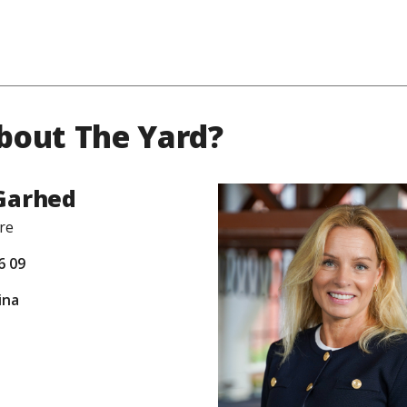
bout The Yard?
Garhed
re
6 09
ina