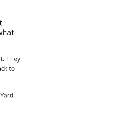
t
 what
nt. They
ack to
 Yard,