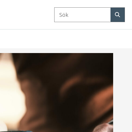
Sök
på
Sök
webbplatsen