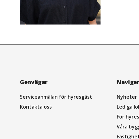
Navigation
Genvägar
Navige
sidfot
Serviceanmälan för hyresgäst
Nyheter
Kontakta oss
Lediga lo
För hyre
Våra byg
Fastighe