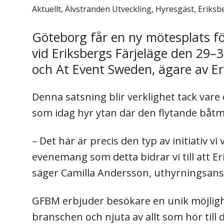
Aktuellt, Älvstranden Utveckling, Hyresgäst, Eriks
Göteborg får en ny mötesplats f
vid Eriksbergs Färjeläge den 29
och At Event Sweden, ägare av E
Denna satsning blir verklighet tack var
som idag hyr ytan där den flytande båt
– Det här är precis den typ av initiativ v
evenemang som detta bidrar vi till att E
säger Camilla Andersson, uthyrningsans
GFBM erbjuder besökare en unik möjlighet
branschen och njuta av allt som hör till d