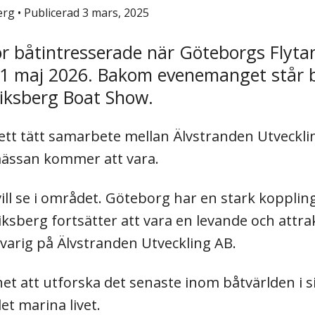
berg
•
Publicerad 3 mars, 2025
ör båtintresserade när Göteborgs Flyt
–31 maj 2026. Bakom evenemanget står
riksberg Boat Show.
e ett tätt samarbete mellan Älvstranden Utveck
mässan kommer att vara.
i vill se i området. Göteborg har en stark koppli
riksberg fortsätter att vara en levande och attr
varig på Älvstranden Utveckling AB.
 att utforska det senaste inom båtvärlden i sin 
et marina livet.