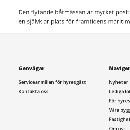
Den flytande båtmässan är mycket positi
en självklar plats för framtidens marit
Navigation
Genvägar
Navige
sidfot
Serviceanmälan för hyresgäst
Nyheter
Kontakta oss
Lediga lo
För hyre
Våra byg
Fastighe
Om oss