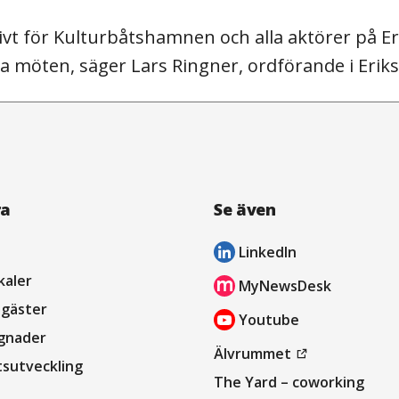
vt för Kulturbåtshamnen och alla aktörer på Eri
ima möten, säger Lars Ringner, ordförande i Er
ra
Se även
LinkedIn
öppnas
kaler
MyNewsDesk
i
öppnas
sgäster
Youtube
nytt
i
öppnas
gnader
fönster
öppnas
Älvrummet
nytt
i
tsutveckling
i
The Yard – coworking
fönster
nytt