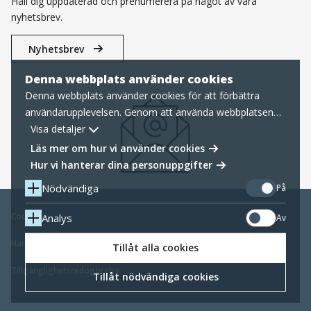
Håll dig uppdaterad och prenumerera på något av våra
nyhetsbrev.
Nyhetsbrev
Denna webbplats använder cookies
Denna webbplats använder cookies för att förbättra
användarupplevelsen. Genom att använda webbplatsen
samtycker du till nödvändiga cookies, läs mer nedan om
Visa detaljer
hur vi hanterar cookies samt personuppgifter.
Läs mer om hur vi använder cookies
Hur vi hanterar dina personuppgifter
Nödvändiga
På
Cookies
Analys
Av
Hantering av personuppgifter
Tillåt alla cookies
Tillgänglighetsredogörelse
Tillåt nödvändiga cookies