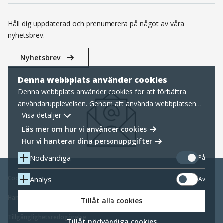
Håll dig uppdaterad och prenumerera på något av våra
nyhetsbrev.
Nyhetsbrev
Denna webbplats använder cookies
Denna webbplats använder cookies för att förbättra
användarupplevelsen. Genom att använda webbplatsen
samtycker du till nödvändiga cookies, läs mer nedan om
Visa detaljer
hur vi hanterar cookies samt personuppgifter.
Läs mer om hur vi använder cookies
Hur vi hanterar dina personuppgifter
Nödvändiga
På
Cookies
Analys
Av
Hantering av personuppgifter
Tillåt alla cookies
Tillgänglighetsredogörelse
Tillåt nödvändiga cookies