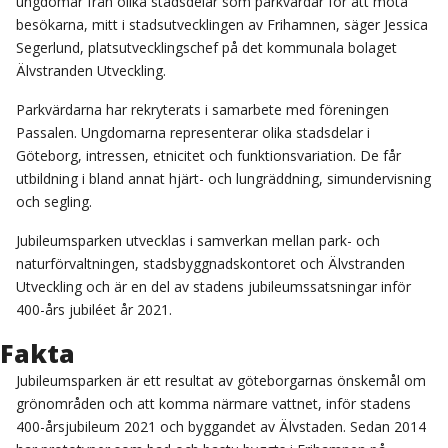
ungdomar från olika stadsdelar som parkvärdar för att möta
besökarna, mitt i stadsutvecklingen av Frihamnen, säger Jessica
Segerlund, platsutvecklingschef på det kommunala bolaget
Älvstranden Utveckling.
Parkvärdarna har rekryterats i samarbete med föreningen
Passalen. Ungdomarna representerar olika stadsdelar i
Göteborg, intressen, etnicitet och funktionsvariation. De får
utbildning i bland annat hjärt- och lungräddning, simundervisning
och segling.
Jubileumsparken utvecklas i samverkan mellan park- och
naturförvaltningen, stadsbyggnadskontoret och Älvstranden
Utveckling och är en del av stadens jubileumssatsningar inför
400-års jubiléet år 2021.
Fakta
Jubileumsparken är ett resultat av göteborgarnas önskemål om
grönområden och att komma närmare vattnet, inför stadens
400-årsjubileum 2021 och byggandet av Älvstaden. Sedan 2014