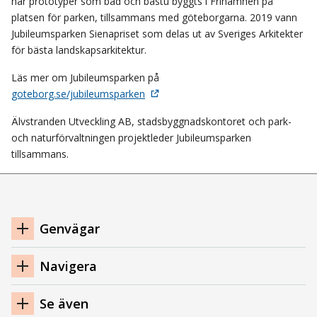
har prototyper som bad och bastu byggts i Frihamnen på
platsen för parken, tillsammans med göteborgarna. 2019 vann
Jubileumsparken Sienapriset som delas ut av Sveriges Arkitekter
för bästa landskapsarkitektur.
Läs mer om Jubileumsparken på
goteborg.se/jubileumsparken
Älvstranden Utveckling AB, stadsbyggnadskontoret och park-
och naturförvaltningen projektleder Jubileumsparken
tillsammans.
Navigation
Genvägar
sidfot
Navigera
Se även