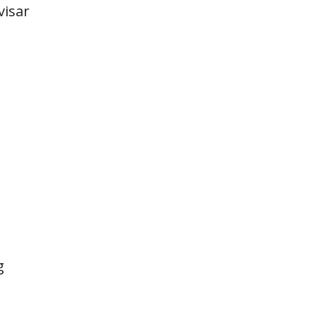
visar
g