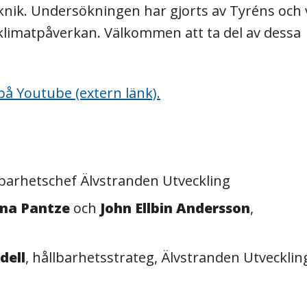
nik. Undersökningen har gjorts av Tyréns och 
a klimatpåverkan. Välkommen att ta del av dessa
på Youtube (extern länk).
lbarhetschef Älvstranden Utveckling
na Pantze
och
John Ellbin Andersson
,
dell
, hållbarhetsstrateg, Älvstranden Utvecklin