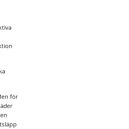
ktiva
ktion
ka
Men för
täder
den
tsläpp