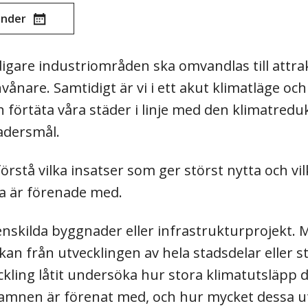
lender
igare industriområden ska omvandlas till attra
nvånare. Samtidigt är vi i ett akut klimatläge och
h förtäta våra städer i linje med den klimatredu
radersmål.
förstå vilka insatser som ger störst nytta och vil
sa är förenade med.
skilda byggnader eller infrastrukturprojekt. 
an från utvecklingen av hela stadsdelar eller s
ckling låtit undersöka hur stora klimatutsläpp 
hamnen är förenat med, och hur mycket dessa u