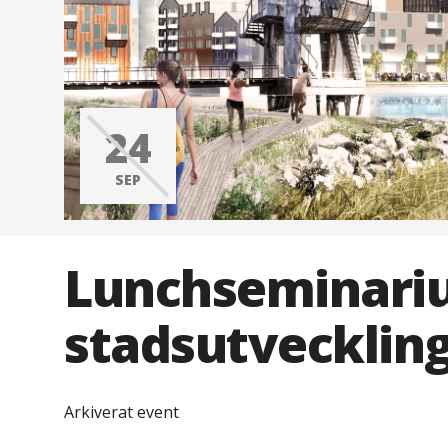
24
SEP
Lunchseminariu
stadsutveckling
Arkiverat event