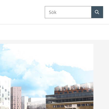
Sök
på
Sök
webbplatsen