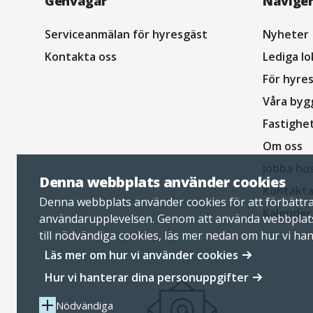
Navigation
Genvägar
Navige
sidfot
Serviceanmälan för hyresgäst
Nyheter
Kontakta oss
Lediga lo
För hyre
Våra byg
Fastighe
Om oss
Jobba ho
Denna webbplats använder cookies
Kontakta
Denna webbplats använder cookies för att förbättr
Kalender
användarupplevelsen. Genom att använda webbplat
till nödvändiga cookies, läs mer nedan om hur vi ha
personuppgifter.
Läs mer om hur vi använder cookies
Hur vi hanterar dina personuppgifter
Nödvändiga