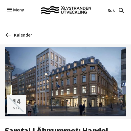
Meny
Sök
Kalender
14
SEP
Samtal i Älvrummet: Handel,