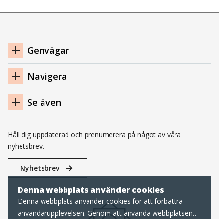
i
nytt
fönster)
Navigation
Genvägar
sidfot
Navigera
Se även
Håll dig uppdaterad och prenumerera på något av våra
nyhetsbrev.
Nyhetsbrev
Denna webbplats använder cookies
Denna webbplats använder cookies för att förbättra
användarupplevelsen. Genom att använda webbplatsen