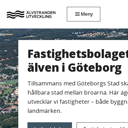
Meny
Älvstranden Utvec
Fastighetsbolaget
älven i Göteborg
Tillsammans med Göteborgs Stad ska
hållbara stad mellan broarna. Här äge
utvecklar vi fastigheter – både bygg
landmärken.