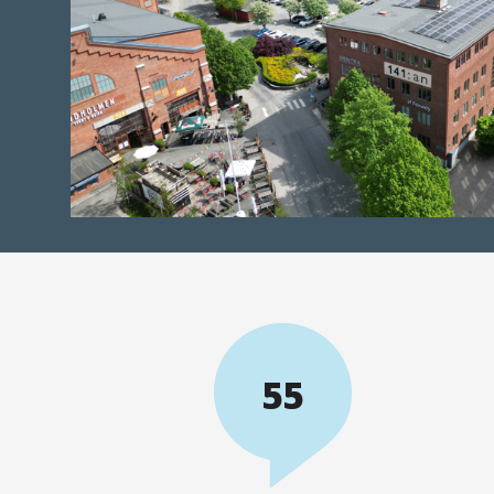
Siffror
55