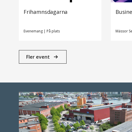
Frihamnsdagarna
Busine
Evenemang
|
På plats
Mässor
S
Fler event