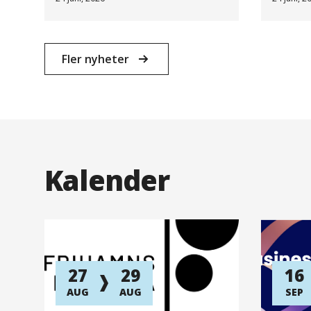
Fler nyheter
Kalender
27
29
16
AUG
AUG
SEP