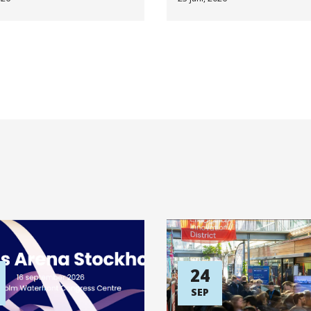
24
SEP