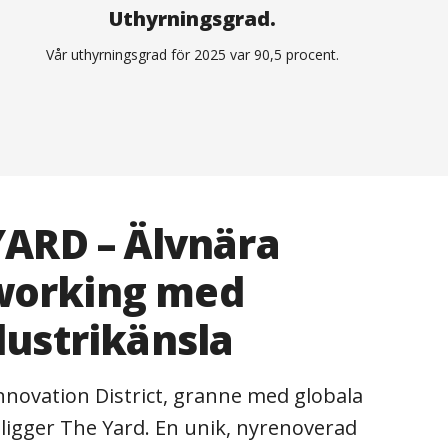
Uthyrningsgrad.
Vår uthyrningsgrad för 2025 var 90,5 procent.
YARD – Älvnära
working med
dustrikänsla
nnovation District, granne med globala
 ligger The Yard. En unik, nyrenoverad