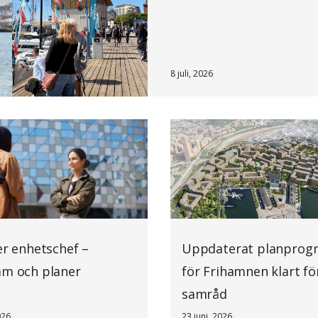
8 juli, 2026
er enhetschef –
Uppdaterat planprog
am och planer
för Frihamnen klart fö
samråd
026
23 juni, 2026