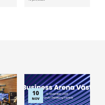
10
NOV