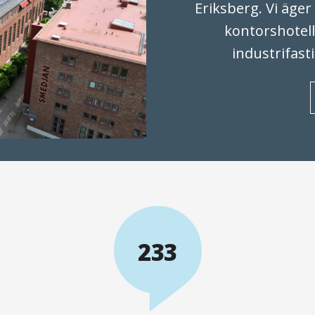
Eriksberg. Vi äge
kontorshotell
industrifast
233