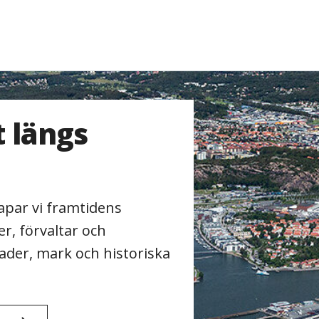
kling
 längs
par vi framtidens
r, förvaltar och
nader, mark och historiska