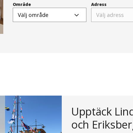
Område
Adress
Upptäck Lin
och Eriksbe