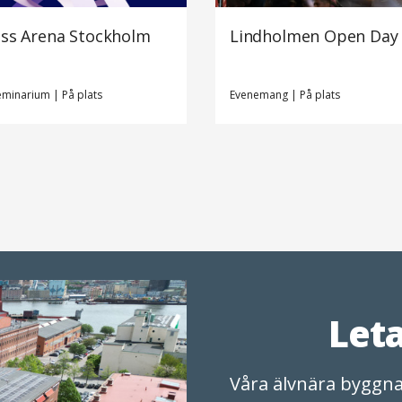
ss Arena Stockholm
Lindholmen Open Day
eminarium
|
På plats
Evenemang
|
På plats
Leta
Våra älvnära byggna