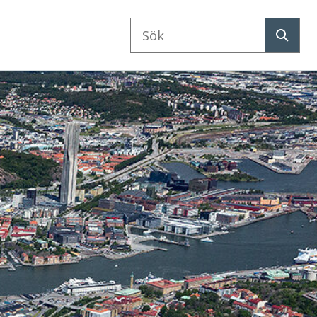
Sök
på
Sök
webbplatsen