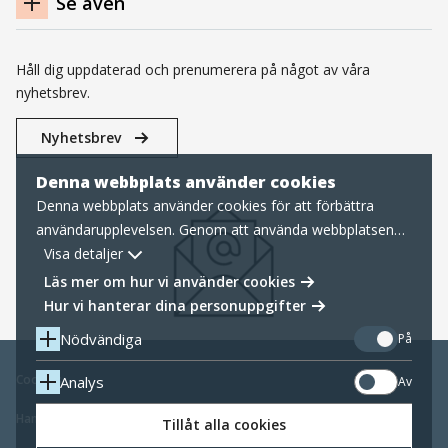
Se även
Håll dig uppdaterad och prenumerera på något av våra
nyhetsbrev.
Nyhetsbrev
Denna webbplats använder cookies
Denna webbplats använder cookies för att förbättra
användarupplevelsen. Genom att använda webbplatsen
samtycker du till nödvändiga cookies, läs mer nedan om
Visa detaljer
hur vi hanterar cookies samt personuppgifter.
Läs mer om hur vi använder cookies
Hur vi hanterar dina personuppgifter
Nödvändiga
På
Cookies
Analys
Av
Hantering av personuppgifter
Tillåt alla cookies