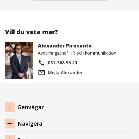
i
nytt
fönster)
Vill du veta mer?
Alexander Pirosanto
Avdelningschef HR och kommunikation
031-368 96 40
Mejla Alexander
Navigation
Genvägar
sidfot
Navigera