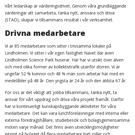
Vårt ledarskap är värderingsdrivet. Genom våra grundläggande
värderingar att samarbeta, tänka nytt, ansvara och driva
(STAD), skapar vi tillsammans resultat i vår verksamhet.
Drivna medarbetare
Vi är 85 medarbetare som sitter i trivsamma lokaler på
Lindholmen. Vi sitter i vår egen fastighet Navet där även
Lindholmen Science Park huserar. Här har vi utsikt över älven
och med olika former av kollektivtrafik utanför dörren. Vi är
ungefär 52 % kvinnor och 48 % män som arbetar här med en
medelålder på 48 år. Den yngsta är 24 år och den äldsta 67 år.
För oss är det viktigt att jobba tillsammans, tänka nytt, ta
ansvar för vårt uppdrag och driva våra projekt framåt. Därför
har vi kontinuerligt kunskapsbyggande aktiviteter för våra
medarbetare. Det kan vara lunchföreläsningar med interna eller
externa föredragshållare, studiebesök och bolagsgemensamma
möten varje månad. Det finns även utvecklingsmöjligheter
internt på bolaget då flera medarbetare bytt roller och