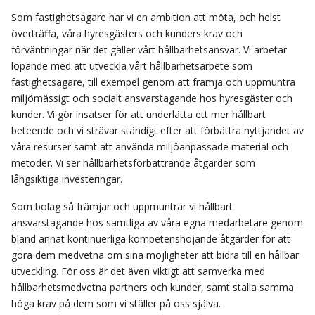
Som fastighetsägare har vi en ambition att möta, och helst
överträffa, våra hyresgästers och kunders krav och
förväntningar när det gäller vårt hållbarhetsansvar. Vi arbetar
löpande med att utveckla vårt hållbarhetsarbete som
fastighetsägare, till exempel genom att främja och uppmuntra
miljömässigt och socialt ansvarstagande hos hyresgäster och
kunder. Vi gör insatser för att underlätta ett mer hållbart
beteende och vi strävar ständigt efter att förbättra nyttjandet av
våra resurser samt att använda miljöanpassade material och
metoder. Vi ser hållbarhetsförbättrande åtgärder som
långsiktiga investeringar.
Som bolag så främjar och uppmuntrar vi hållbart
ansvarstagande hos samtliga av våra egna medarbetare genom
bland annat kontinuerliga kompetenshöjande åtgärder för att
göra dem medvetna om sina möjligheter att bidra till en hållbar
utveckling. För oss är det även viktigt att samverka med
hållbarhetsmedvetna partners och kunder, samt ställa samma
höga krav på dem som vi ställer på oss själva.