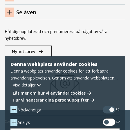
Se även
Håll dig uppdaterad och prenumerera på något av våra
nyhetsbrev.
Nyhetsbrev
Denna webbplats använder cookies
Denna webbplats använder cookies för att förbättra
användarupplevelsen. Genom att använda webbplatsen
samtycker du till nödvändiga cookies, läs mer nedan om
Visa detaljer
hur vi hanterar cookies samt personuppgifter.
Läs mer om hur vi använder cookies
Hur vi hanterar dina personuppgifter
Nödvändiga
På
Cookies
Analys
Av