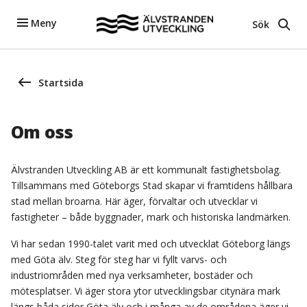
Meny
Sök
Startsida
Om oss
Älvstranden Utveckling AB är ett kommunalt fastighetsbolag.
Tillsammans med Göteborgs Stad skapar vi framtidens hållbara
stad mellan broarna. Här äger, förvaltar och utvecklar vi
fastigheter – både byggnader, mark och historiska landmärken.
Vi har sedan 1990-talet varit med och utvecklat Göteborg längs
med Göta älv. Steg för steg har vi fyllt varvs- och
industriområden med nya verksamheter, bostäder och
mötesplatser. Vi äger stora ytor utvecklingsbar citynära mark
längs båda sidor Göta älv och i många av de områdena äger vi