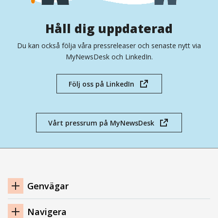
Håll dig uppdaterad
Du kan också följa våra pressreleaser och senaste nytt via
MyNewsDesk och LinkedIn.
Följ oss på LinkedIn
(öppnas
i
nytt
fönster)
Vårt pressrum på MyNewsDesk
(öppnas
i
nytt
fönster)
Navigation
Genvägar
sidfot
Navigera