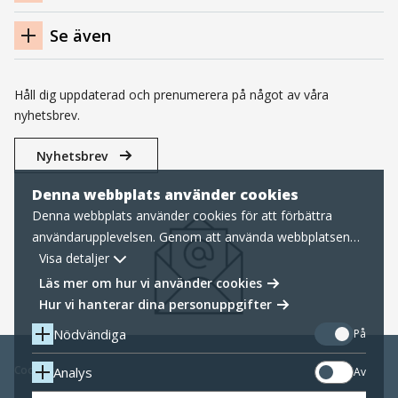
Se även
Håll dig uppdaterad och prenumerera på något av våra
nyhetsbrev.
Nyhetsbrev
Denna webbplats använder cookies
Denna webbplats använder cookies för att förbättra
användarupplevelsen. Genom att använda webbplatsen
samtycker du till nödvändiga cookies, läs mer nedan om
Visa detaljer
hur vi hanterar cookies samt personuppgifter.
Läs mer om hur vi använder cookies
Hur vi hanterar dina personuppgifter
Nödvändiga
På
Cookies
Analys
Av