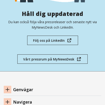
Håll dig uppdaterad
Du kan också följa våra pressreleaser och senaste nytt via
MyNewsDesk och LinkedIn.
Följ oss på LinkedIn
(öppnas
i
nytt
fönster)
Vårt pressrum på MyNewsDesk
(öppnas
i
nytt
fönster)
Navigation
Genvägar
sidfot
Navigera