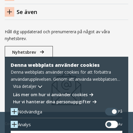
Se även
Håll dig uppdaterad och prenumerera på något av våra
nyhetsbrev.
Nyhetsbrev
Denna webbplats använder cookies
Denna webbplats använder cookies för att förbättra
användarupplevelsen. Genom att använda webbplatsen
samtycker du till nödvändiga cookies, läs mer nedan om
Visa detaljer
hur vi hanterar cookies samt personuppgifter.
Läs mer om hur vi använder cookies
Hur vi hanterar dina personuppgifter
Nödvändiga
På
Cookies
Analys
Av