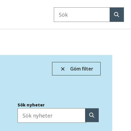
Sök
på
Sök
webbplatsen
Göm filter
Sök nyheter
Sök