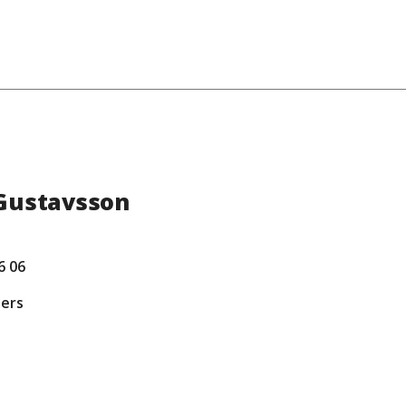
Gustavsson
6 06
ders