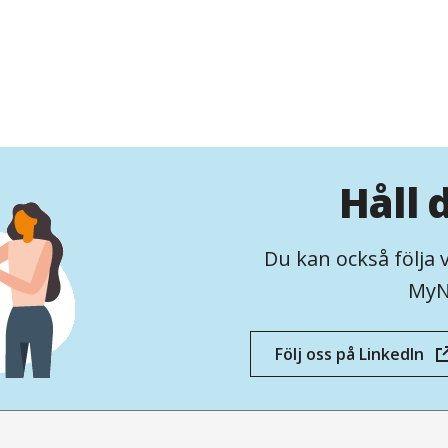
Håll 
Du kan också följa 
MyN
Följ oss på LinkedIn
(öppnas
i
nytt