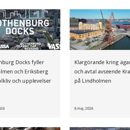
burg Docks fyller
Klargörande kring äg
lmen och Eriksberg
och avtal avseende Kr
lkliv och upplevelser
på Lindholmen
026
8 maj, 2026