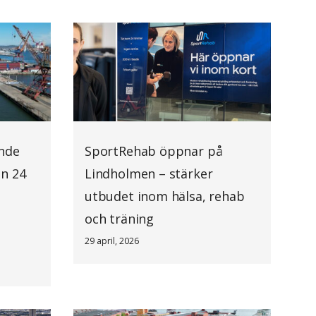
ande
SportRehab öppnar på
an 24
Lindholmen – stärker
utbudet inom hälsa, rehab
och träning
29 april, 2026