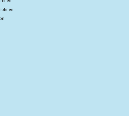
hamnen
dholmen
ön