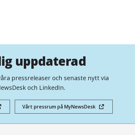
dig uppdaterad
våra pressreleaser och senaste nytt via
ewsDesk och LinkedIn.
Vårt pressrum på MyNewsDesk
(öppnas
i
nytt