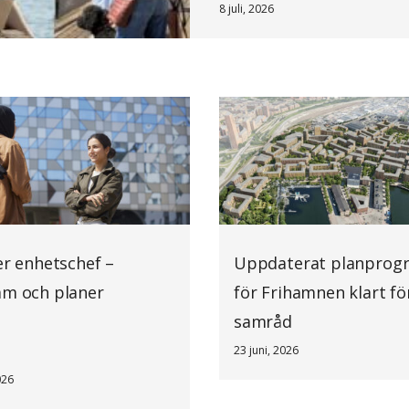
8 juli, 2026
er enhetschef –
Uppdaterat planprog
am och planer
för Frihamnen klart fö
samråd
23 juni, 2026
026