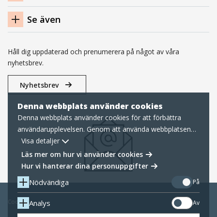
Se även
Håll dig uppdaterad och prenumerera på något av våra
nyhetsbrev.
Nyhetsbrev
Denna webbplats använder cookies
Denna webbplats använder cookies för att förbättra
användarupplevelsen. Genom att använda webbplatsen
samtycker du till nödvändiga cookies, läs mer nedan om
Visa detaljer
hur vi hanterar cookies samt personuppgifter.
Läs mer om hur vi använder cookies
Hur vi hanterar dina personuppgifter
Nödvändiga
På
Cookies
Analys
Av