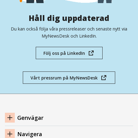
Håll dig uppdaterad
Du kan också följa våra pressreleaser och senaste nytt via
MyNewsDesk och LinkedIn.
Följ oss på LinkedIn
(öppnas
i
nytt
fönster)
Vårt pressrum på MyNewsDesk
(öppnas
i
nytt
fönster)
Navigation
Genvägar
sidfot
Navigera