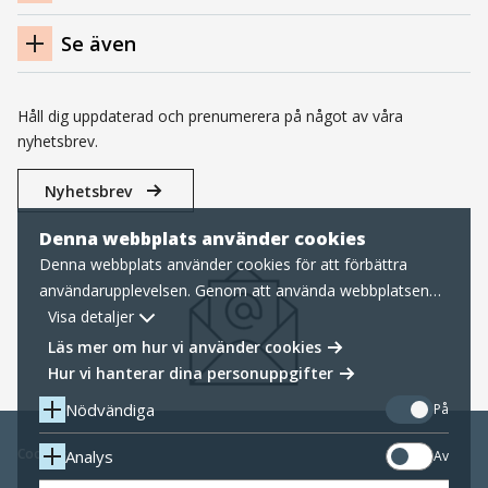
Se även
Håll dig uppdaterad och prenumerera på något av våra
nyhetsbrev.
Nyhetsbrev
Denna webbplats använder cookies
Denna webbplats använder cookies för att förbättra
användarupplevelsen. Genom att använda webbplatsen
samtycker du till nödvändiga cookies, läs mer nedan om
Visa detaljer
hur vi hanterar cookies samt personuppgifter.
Läs mer om hur vi använder cookies
Hur vi hanterar dina personuppgifter
Nödvändiga
På
Cookies
Analys
Av