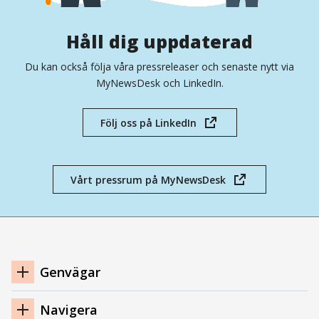
Håll dig uppdaterad
Du kan också följa våra pressreleaser och senaste nytt via
MyNewsDesk och LinkedIn.
Följ oss på LinkedIn
(öppnas
i
nytt
fönster)
Vårt pressrum på MyNewsDesk
(öppnas
i
nytt
fönster)
Navigation
Genvägar
sidfot
Navigera