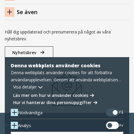
Se även
Håll dig uppdaterad och prenumerera på något av våra
nyhetsbrev.
Nyhetsbrev
Denna webbplats använder cookies
Denna webbplats använder cookies för att förbättra
användarupplevelsen. Genom att använda webbplatsen
samtycker du till nödvändiga cookies, läs mer nedan om
Visa detaljer
hur vi hanterar cookies samt personuppgifter.
Läs mer om hur vi använder cookies
Hur vi hanterar dina personuppgifter
Nödvändiga
På
Cookies
Analys
Av