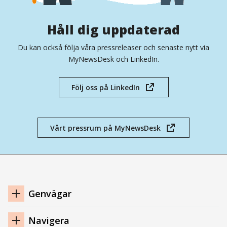
Håll dig uppdaterad
Du kan också följa våra pressreleaser och senaste nytt via
MyNewsDesk och LinkedIn.
Följ oss på LinkedIn
(öppnas
i
nytt
fönster)
Vårt pressrum på MyNewsDesk
(öppnas
i
nytt
fönster)
Navigation
Genvägar
sidfot
Navigera