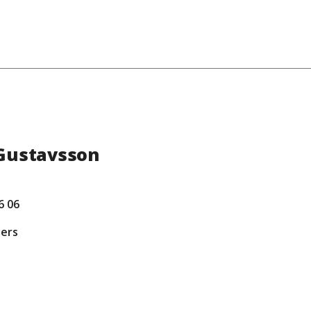
Gustavsson
6 06
ders