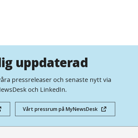
dig uppdaterad
våra pressreleaser och senaste nytt via
ewsDesk och LinkedIn.
Vårt pressrum på MyNewsDesk
(öppnas
i
nytt