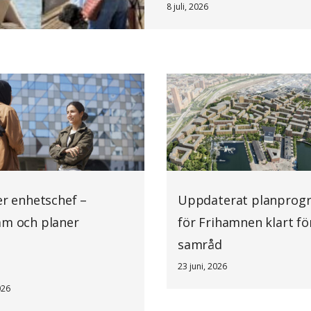
8 juli, 2026
er enhetschef –
Uppdaterat planprog
am och planer
för Frihamnen klart fö
samråd
23 juni, 2026
026