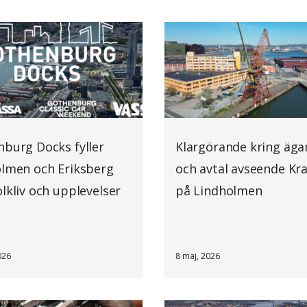
burg Docks fyller
Klargörande kring äg
lmen och Eriksberg
och avtal avseende Kr
lkliv och upplevelser
på Lindholmen
026
8 maj, 2026