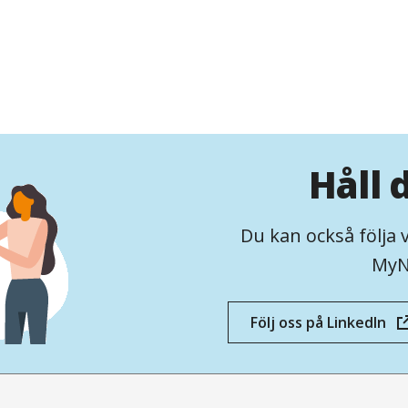
Håll 
Du kan också följa 
MyN
Följ oss på LinkedIn
(öppnas
i
nytt