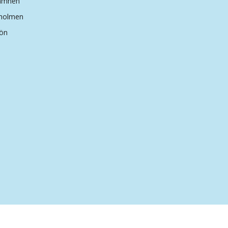
hamnen
dholmen
ön