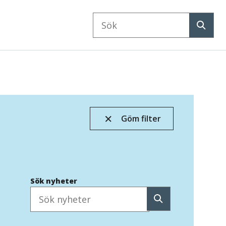
Sök
på
Sök
webbplatsen
Göm filter
Sök nyheter
Sök