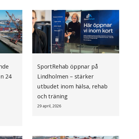
ande
SportRehab öppnar på
an 24
Lindholmen – stärker
utbudet inom hälsa, rehab
och träning
29 april, 2026