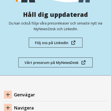
Håll dig uppdaterad
Du kan också följa våra pressreleaser och senaste nytt via
MyNewsDesk och LinkedIn.
Följ oss på LinkedIn
(öppnas
i
nytt
fönster)
Vårt pressrum på MyNewsDesk
(öppnas
i
nytt
fönster)
Navigation
Genvägar
sidfot
Navigera