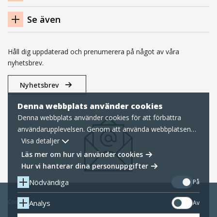
Se även
Håll dig uppdaterad och prenumerera på något av våra
nyhetsbrev.
Nyhetsbrev
Denna webbplats använder cookies
Denna webbplats använder cookies för att förbättra
användarupplevelsen. Genom att använda webbplatsen
samtycker du till nödvändiga cookies, läs mer nedan om
Visa detaljer
hur vi hanterar cookies samt personuppgifter.
Läs mer om hur vi använder cookies
Hur vi hanterar dina personuppgifter
Nödvändiga
På
Cookies
Analys
Av