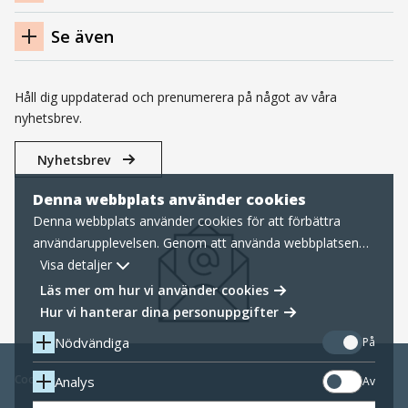
Se även
Håll dig uppdaterad och prenumerera på något av våra
nyhetsbrev.
Nyhetsbrev
Denna webbplats använder cookies
Denna webbplats använder cookies för att förbättra
användarupplevelsen. Genom att använda webbplatsen
samtycker du till nödvändiga cookies, läs mer nedan om
Visa detaljer
hur vi hanterar cookies samt personuppgifter.
Läs mer om hur vi använder cookies
Hur vi hanterar dina personuppgifter
Nödvändiga
På
Cookies
Analys
Av