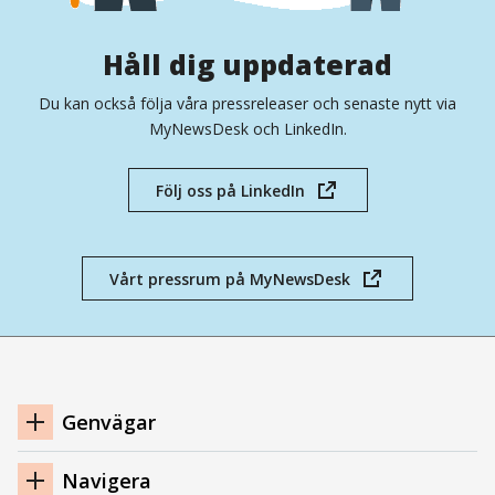
Håll dig uppdaterad
Du kan också följa våra pressreleaser och senaste nytt via
MyNewsDesk och LinkedIn.
Följ oss på LinkedIn
(öppnas
i
nytt
fönster)
Vårt pressrum på MyNewsDesk
(öppnas
i
nytt
fönster)
Navigation
Genvägar
sidfot
Navigera