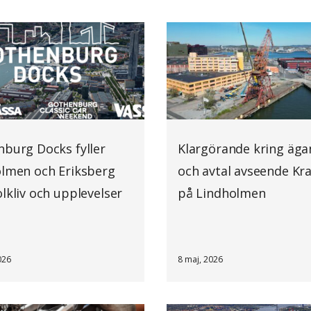
burg Docks fyller
Klargörande kring äg
lmen och Eriksberg
och avtal avseende Kr
lkliv och upplevelser
på Lindholmen
026
8 maj, 2026