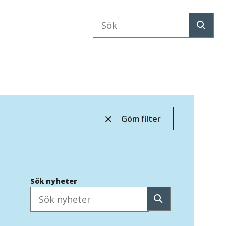
Sök
på
Sök
webbplatsen
Göm filter
Sök nyheter
Sök