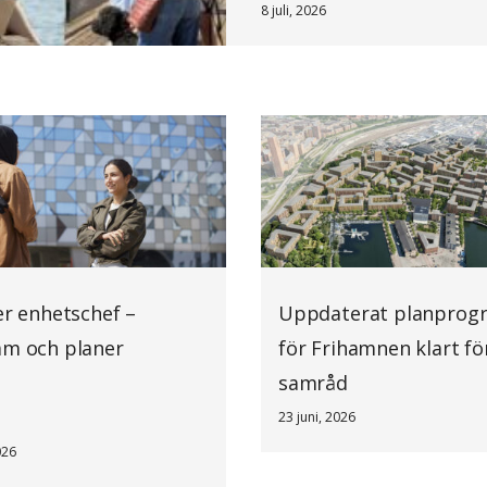
8 juli, 2026
er enhetschef –
Uppdaterat planprog
am och planer
för Frihamnen klart fö
samråd
23 juni, 2026
026