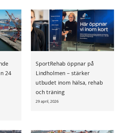
ande
SportRehab öppnar på
an 24
Lindholmen – stärker
utbudet inom hälsa, rehab
och träning
29 april, 2026