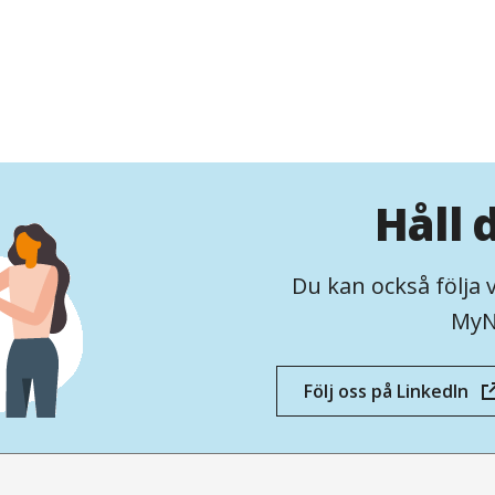
Håll 
Du kan också följa 
MyN
Följ oss på LinkedIn
(öppnas
i
nytt