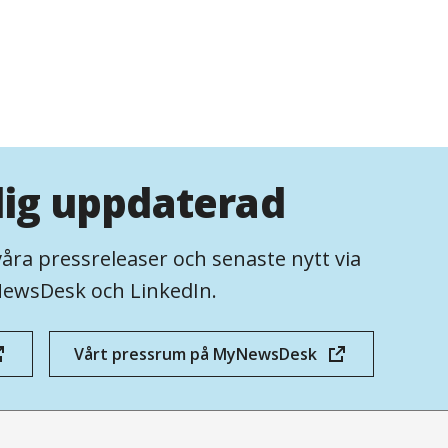
dig uppdaterad
våra pressreleaser och senaste nytt via
ewsDesk och LinkedIn.
Vårt pressrum på MyNewsDesk
(öppnas
i
nytt