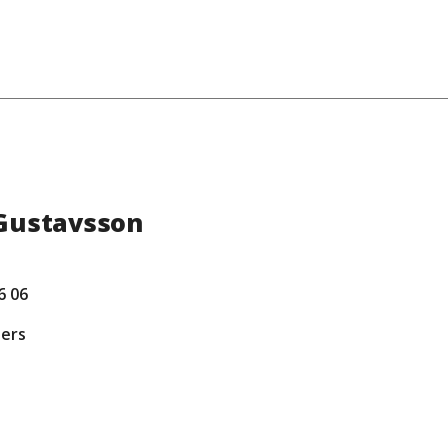
Gustavsson
6 06
ders