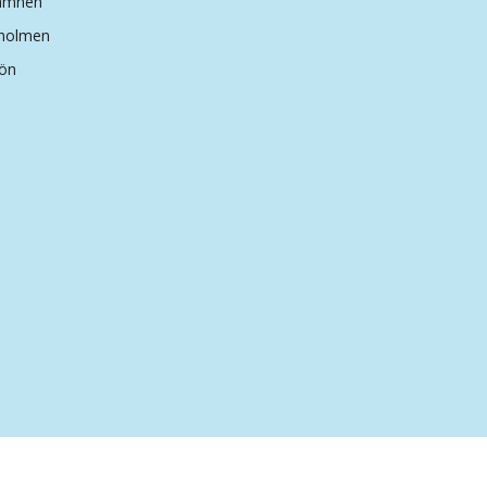
hamnen
dholmen
ön