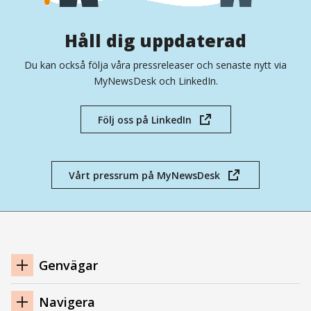
Håll dig uppdaterad
Du kan också följa våra pressreleaser och senaste nytt via
MyNewsDesk och LinkedIn.
Följ oss på LinkedIn
(öppnas
i
nytt
fönster)
Vårt pressrum på MyNewsDesk
(öppnas
i
nytt
fönster)
Navigation
Genvägar
sidfot
Navigera