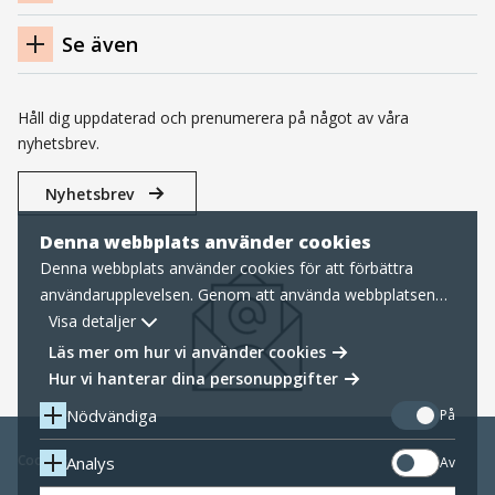
Se även
Håll dig uppdaterad och prenumerera på något av våra
nyhetsbrev.
Nyhetsbrev
Denna webbplats använder cookies
Denna webbplats använder cookies för att förbättra
användarupplevelsen. Genom att använda webbplatsen
samtycker du till nödvändiga cookies, läs mer nedan om
Visa detaljer
hur vi hanterar cookies samt personuppgifter.
Läs mer om hur vi använder cookies
Hur vi hanterar dina personuppgifter
Nödvändiga
På
Cookies
Analys
Av