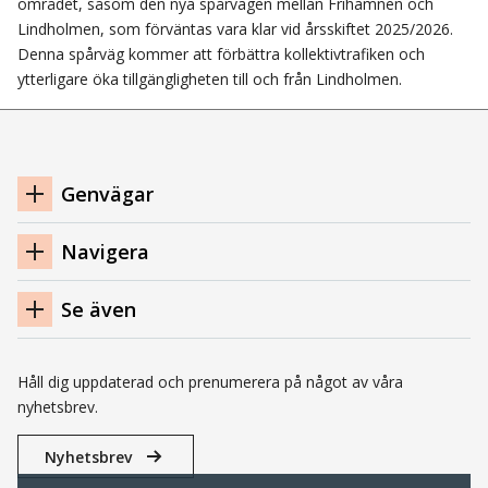
området, såsom den nya spårvägen mellan Frihamnen och
Lindholmen, som förväntas vara klar vid årsskiftet 2025/2026.
Denna spårväg kommer att förbättra kollektivtrafiken och
ytterligare öka tillgängligheten till och från Lindholmen.
Navigation
Genvägar
sidfot
Navigera
Se även
Håll dig uppdaterad och prenumerera på något av våra
nyhetsbrev.
Nyhetsbrev