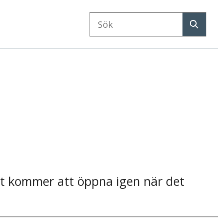
Sök
på
Sök
webbplatsen
et kommer att öppna igen när det