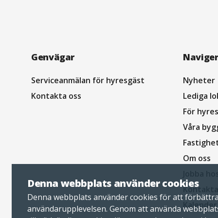
Navigation
Genvägar
Navige
sidfot
Serviceanmälan för hyresgäst
Nyheter
Kontakta oss
Lediga lo
För hyre
Våra byg
Fastighe
Om oss
Jobba ho
Denna webbplats använder cookies
Kontakta
Denna webbplats använder cookies för att förbättr
Kalender
användarupplevelsen. Genom att använda webbplat