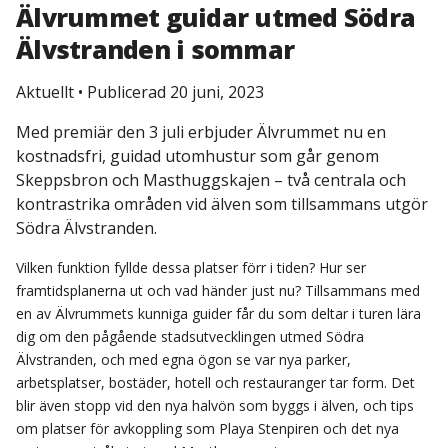
Älvrummet guidar utmed Södra
Älvstranden i sommar
Aktuellt
•
Publicerad 20 juni, 2023
Med premiär den 3 juli erbjuder Älvrummet nu en
kostnadsfri, guidad utomhustur som går genom
Skeppsbron och Masthuggskajen – två centrala och
kontrastrika områden vid älven som tillsammans utgör
Södra Älvstranden.
Vilken funktion fyllde dessa platser förr i tiden? Hur ser
framtidsplanerna ut och vad händer just nu? Tillsammans med
en av Älvrummets kunniga guider får du som deltar i turen lära
dig om den pågående stadsutvecklingen utmed Södra
Älvstranden, och med egna ögon se var nya parker,
arbetsplatser, bostäder, hotell och restauranger tar form. Det
blir även stopp vid den nya halvön som byggs i älven, och tips
om platser för avkoppling som Playa Stenpiren och det nya