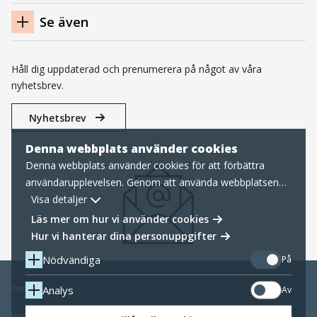
Se även
Håll dig uppdaterad och prenumerera på något av våra
nyhetsbrev.
Nyhetsbrev
Denna webbplats använder cookies
Denna webbplats använder cookies för att förbättra
användarupplevelsen. Genom att använda webbplatsen
samtycker du till nödvändiga cookies, läs mer nedan om
Visa detaljer
hur vi hanterar cookies samt personuppgifter.
Läs mer om hur vi använder cookies
Hur vi hanterar dina personuppgifter
Nödvändiga
På
Cookies
Analys
Av
Hantering av personuppgifter