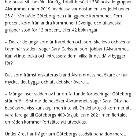
har bokat sitt besök i förväg, totalt besökte 330 bokade grupper
Älvrummet under 2019. Av dessa var nästan en tredjedel under
25 år från både Göteborg och närliggande kommuner. Fem
procent kom från andra kommuner i Sverige och utländska
grupper stod för 13 procent, eller 42 bokningar.
– Det är de unga som är framtiden och som ska leva och verka
i den här staden, säger Sara Carlsson som jobbar i Älvrummet.
Kan vi inte locka och intressera dem, vilka är det då vi bygger
för?
Det som främst diskuteras bland Älvrummets besökare är hur
mycket det byggs och att det sker överallt.
– Många inser vidden av hur omfattande förändringar Göteborg
står inför först när de besöker Älvrummet, säger Sara. Ofta har
besökarna viss kunskap, men inte all. En del projekt kommer att
vara färdiga till Göteborgs 400-årsjubileum 2021 men flertalet
områden kommer fortsätta att utvecklas.
Under året har frågor om Göteborgs stadslinbana dominerat.