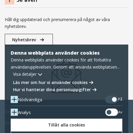
Håll dig uppdaterad och prenumerera på något av våra
nyhetsbrev.
Nyhetsbrev
Denna webbplats använder cookies
Denna webbplats använder cookies för att förbättra
användarupplevelsen. Genom att använda webbplatsen
samtycker du till nödvändiga cookies, läs mer nedan om
Visa detaljer
hur vi hanterar cookies samt personuppgifter.
Läs mer om hur vi använder cookies
Hur vi hanterar dina personuppgifter
Nödvändiga
På
Cookies
Analys
Av
Hantering av personuppgifter
Tillåt alla cookies