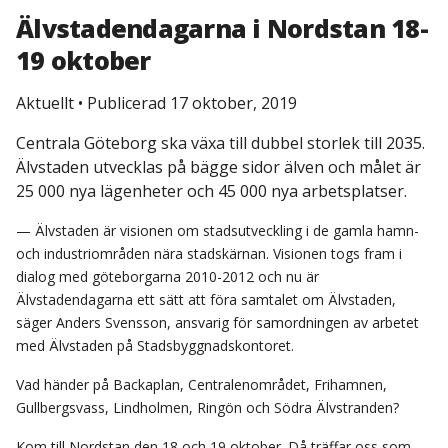
Älvstadendagarna i Nordstan 18-
19 oktober
Aktuellt
•
Publicerad 17 oktober, 2019
Centrala Göteborg ska växa till dubbel storlek till 2035.
Älvstaden utvecklas på bägge sidor älven och målet är
25 000 nya lägenheter och 45 000 nya arbetsplatser.
— Älvstaden är visionen om stadsutveckling i de gamla hamn-
och industriområden nära stadskärnan. Visionen togs fram i
dialog med göteborgarna 2010-2012 och nu är
Älvstadendagarna ett sätt att föra samtalet om Älvstaden,
säger Anders Svensson, ansvarig för samordningen av arbetet
med Älvstaden på Stadsbyggnadskontoret.
Vad händer på Backaplan, Centralenområdet, Frihamnen,
Gullbergsvass, Lindholmen, Ringön och Södra Älvstranden?
Kom till Nordstan den 18 och 19 oktober. Då träffar oss som