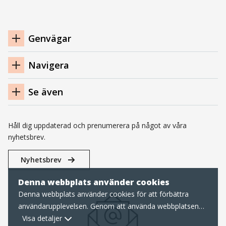
Navigation
Genvägar
sidfot
Navigera
Se även
Håll dig uppdaterad och prenumerera på något av våra
nyhetsbrev.
Nyhetsbrev
Denna webbplats använder cookies
Denna webbplats använder cookies för att förbättra
användarupplevelsen. Genom att använda webbplatsen
samtycker du till nödvändiga cookies, läs mer nedan om
Visa detaljer