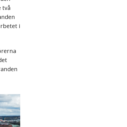
 två
randen
rbetet i
törerna
det
tranden