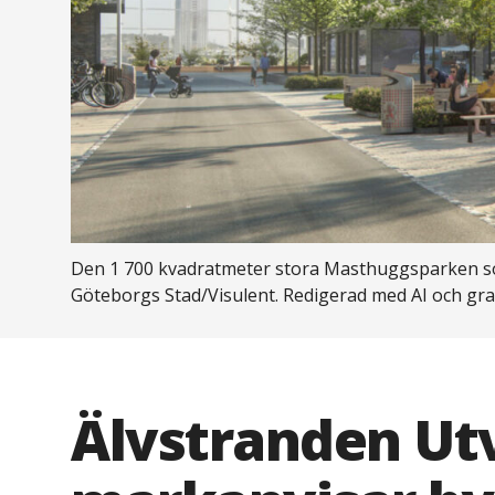
Den 1 700 kvadratmeter stora Masthuggsparken som 
Göteborgs Stad/Visulent. Redigerad med AI och gra
Älvstranden Ut