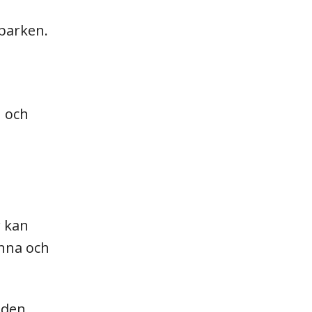
sparken.
n och
r kan
unna och
nden