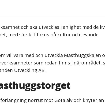
samhet och ska utvecklas i enlighet med de kva
et, med särskilt fokus på kultur och levande
 som vill vara med och utveckla Masthuggskajen 
lturverksamheter som redan finns i närområdet, 
randen Utveckling AB.
Masthuggstorget
örlängning norrut mot Göta älv och knyter an t