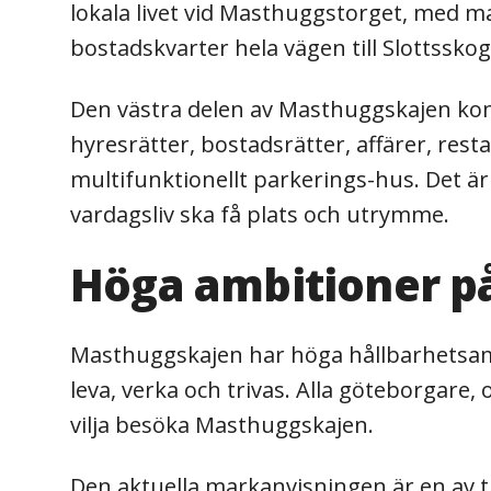
lokala livet vid Masthuggstorget, med ma
bostadskvarter hela vägen till Slottssko
Den västra delen av Masthuggskajen ko
hyresrätter, bostadsrätter, affärer, rest
multifunktionellt parkerings-hus. Det är
vardagsliv ska få plats och utrymme.
Höga ambitioner p
Masthuggskajen har höga hållbarhetsamb
leva, verka och trivas. Alla göteborgare
vilja besöka Masthuggskajen.
Den aktuella markanvisningen är en av 