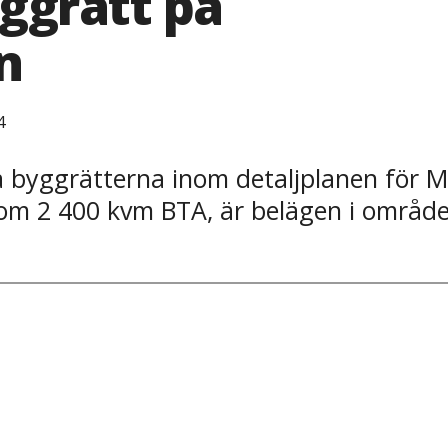
ggrätt på
n
4
a byggrätterna inom detaljplanen för 
om 2 400 kvm BTA, är belägen i området