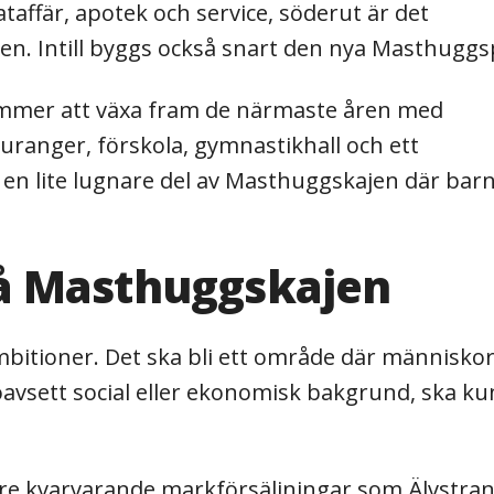
taffär, apotek och service, söderut är det
gen. Intill byggs också snart den nya Masthugg
mmer att växa fram de närmaste åren med
auranger, förskola, gymnastikhall och ett
 en lite lugnare del av Masthuggskajen där bar
å Masthuggskajen
itioner. Det ska bli ett område där människo
, oavsett social eller ekonomisk bakgrund, ska k
tre kvarvarande markförsäljningar som Älvstra