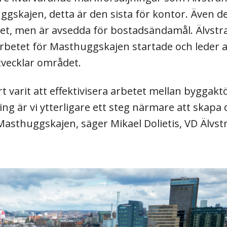
skajen, detta är den sista för kontor. Även de
ådet, men är avsedda för bostadsändamål. Älvst
rbetet för Masthuggskajen startade och leder a
ecklar området.
t varit att effektivisera arbetet mellan byggak
är vi ytterligare ett steg närmare att skapa 
 Masthuggskajen, säger Mikael Dolietis, VD Älvs