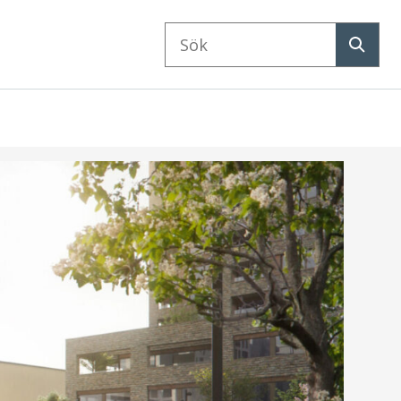
Sök
på
Sök
webbplatsen