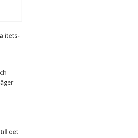
litets-
och
säger
ill det