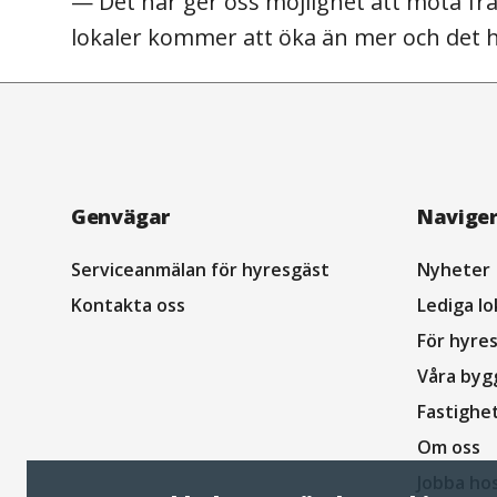
— Det här ger oss möjlighet att möta fr
lokaler kommer att öka än mer och det h
Navigation
Genvägar
Navige
sidfot
Serviceanmälan för hyresgäst
Nyheter
Kontakta oss
Lediga lo
För hyre
Våra byg
Fastighe
Om oss
Jobba ho