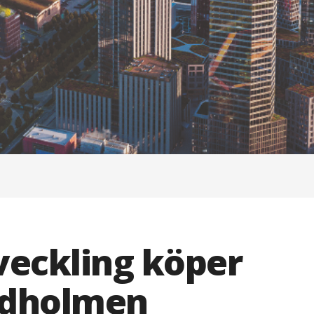
veckling köper
indholmen