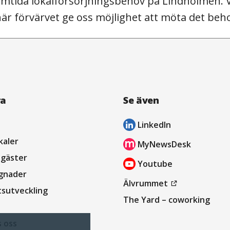
amtida lokalförsörjningsbehov på Lindholmen. Vi
är förvärvet ge oss möjlighet att möta det beho
ra
Se även
LinkedIn
öppnas
kaler
MyNewsDesk
i
öppnas
sgäster
Youtube
nytt
i
öppnas
gnader
fönster
öppnas
Älvrummet
nytt
i
tsutveckling
i
The Yard – coworking
fönster
nytt
nytt
fönster
s oss