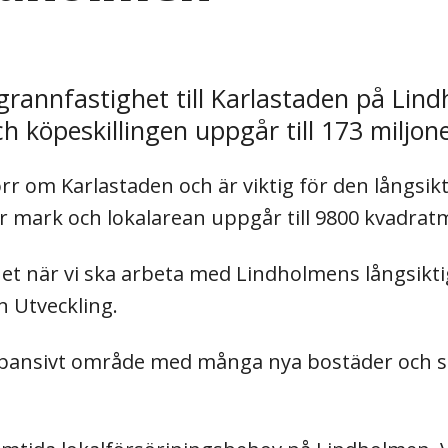
grannfastighet till Karlastaden på Lin
h köpeskillingen uppgår till 173 miljon
rr om Karlastaden och är viktig för den långsik
 mark och lokalarean uppgår till 9800 kvadrat
ghet när vi ska arbeta med Lindholmens långsikti
n Utveckling.
expansivt område med många nya bostäder och st