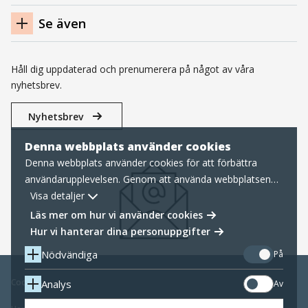
Se även
Håll dig uppdaterad och prenumerera på något av våra
nyhetsbrev.
Nyhetsbrev
Denna webbplats använder cookies
Denna webbplats använder cookies för att förbättra
användarupplevelsen. Genom att använda webbplatsen
samtycker du till nödvändiga cookies, läs mer nedan om
Visa detaljer
hur vi hanterar cookies samt personuppgifter.
Läs mer om hur vi använder cookies
Hur vi hanterar dina personuppgifter
Nödvändiga
På
Cookies
Analys
Av