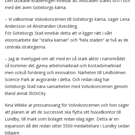
Den utökade etableringen innebär att Älvstaden stärks och i och
med det även Göteborgs kärna.
– Vi välkomnar Volvokoncernen till Göteborgs kärna, säger Lena
Andersson vd Älvstranden Utveckling.
För Göteborgs Stad innebär detta att vi ligger rätt i vårt
visionsarbete där ”stärka kärnan” och ”hela staden” är två av de
centrala strategierna.
– Jag är övertygad om att med en så stark aktör i närområdet
så kommer det gynna arbetsmarknad och bostadsmarknad
men också forskning och innovation. Närheten till Lindholmen
Science Park är avgörande i detta. Och redan idag har
Göteborgs Stad nära samarbeten med Volvokoncernen genom
bland annat ElctriCity.
Kina Wileke är pressansvarig för Volvokoncernen och hon säger
att planen är att de successivt ska flytta sitt huvudkontor till
Lundby, till mark som bolaget redan idag äger. Detta är en
expansion då det redan sitter 5500 medarbetare i Lundby sedan
tidigare.