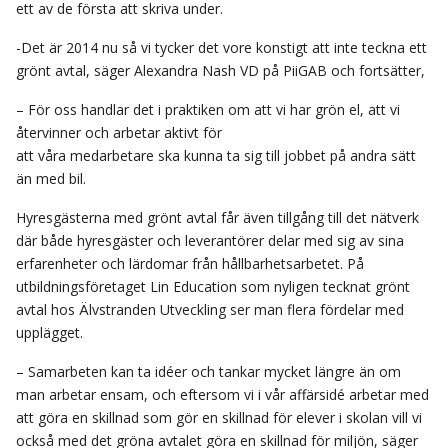
ett av de första att skriva under.
-Det är 2014 nu så vi tycker det vore konstigt att inte teckna ett
grönt avtal, säger Alexandra
Nash VD på PiiGAB och fortsätter,
– För oss handlar det i praktiken om att vi har grön el, att vi
återvinner och arbetar aktivt för
att våra medarbetare ska kunna ta sig till jobbet på andra sätt
än med bil.
Hyresgästerna med grönt avtal får även tillgång till det nätverk
där både hyresgäster och leverantörer delar med sig av sina
erfarenheter och lärdomar från hållbarhetsarbetet. På
utbildningsföretaget Lin Education som nyligen tecknat grönt
avtal hos Älvstranden Utveckling ser man flera fördelar med
upplägget.
– Samarbeten kan ta idéer och tankar mycket längre än om
man arbetar ensam, och eftersom vi i vår affärsidé arbetar med
att göra en skillnad som gör en skillnad för elever i skolan vill vi
också med det gröna avtalet göra en skillnad för miljön, säger