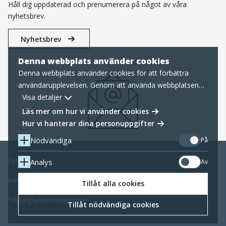
Håll dig uppdaterad och prenumerera på något av våra
nyhetsbrev.
Nyhetsbrev
Denna webbplats använder cookies
Denna webbplats använder cookies för att förbättra
användarupplevelsen. Genom att använda webbplatsen
samtycker du till nödvändiga cookies, läs mer nedan om
Visa detaljer
hur vi hanterar cookies samt personuppgifter.
Läs mer om hur vi använder cookies
Hur vi hanterar dina personuppgifter
Nödvändiga
På
Cookies
Analys
Av
Hantering av personuppgifter
Tillåt alla cookies
Tillgänglighetsredogörelse
Tillåt nödvändiga cookies