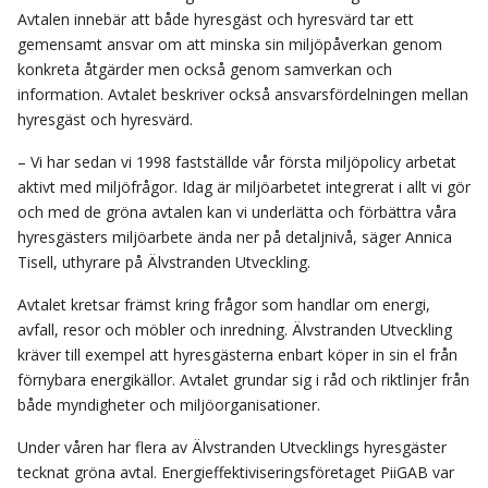
Avtalen innebär att både hyresgäst och hyresvärd tar ett
gemensamt ansvar om att minska sin miljöpåverkan genom
konkreta åtgärder men också genom samverkan och
information. Avtalet beskriver också ansvarsfördelningen mellan
hyresgäst och hyresvärd.
– Vi har sedan vi 1998 fastställde vår första miljöpolicy arbetat
aktivt med miljöfrågor. Idag är miljöarbetet integrerat i allt vi gör
och med de gröna avtalen kan vi underlätta och förbättra våra
hyresgästers miljöarbete ända ner på detaljnivå, säger Annica
Tisell, uthyrare på Älvstranden Utveckling.
Avtalet kretsar främst kring frågor som handlar om energi,
avfall, resor och möbler och inredning. Älvstranden Utveckling
kräver till exempel att hyresgästerna enbart köper in sin el från
förnybara energikällor. Avtalet grundar sig i råd och riktlinjer från
både myndigheter och miljöorganisationer.
Under våren har flera av Älvstranden Utvecklings hyresgäster
tecknat gröna avtal. Energieffektiviseringsföretaget PiiGAB var