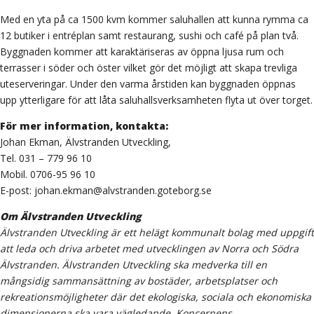
Med en yta på ca 1500 kvm kommer saluhallen att kunna rymma ca
12 butiker i entréplan samt restaurang, sushi och café på plan två.
Byggnaden kommer att karaktäriseras av öppna ljusa rum och
terrasser i söder och öster vilket gör det möjligt att skapa trevliga
uteserveringar. Under den varma årstiden kan byggnaden öppnas
upp ytterligare för att låta saluhallsverksamheten flyta ut över torget.
För mer information, kontakta:
Johan Ekman, Älvstranden Utveckling,
Tel. 031 – 779 96 10
Mobil. 0706-95 96 10
E-post:
johan.ekman@alvstranden.goteborg.se
Om Älvstranden Utveckling
Älvstranden Utveckling är ett helägt kommunalt bolag med uppgift
att leda och driva arbetet med utvecklingen av Norra och Södra
Älvstranden. Älvstranden Utveckling ska medverka till en
mångsidig sammansättning av bostäder, arbetsplatser och
rekreationsmöjligheter där det ekologiska, sociala och ekonomiska
dimensionerna ska vara vägledande. Koncernens