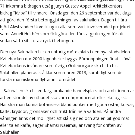
71 inkomna bidragen utsåg juryn Gustav Appell Arkitektkontors
bidrag ”Kviba” till vinnare. Onsdagen den 26 september var det dags
att göra den första betonggjutningen av saluhallen. Dagen till ära
bjöd Älvstranden Utveckling in alla som varit involverade i projektet
samt Anneli Hulthén som fick göra den första gjutningen för att
sedan sätta sitt fotavtryck i betongen.
Den nya Saluhallen blir en naturlig mötesplats i den nya stadsdelen
Kvillebäcken där 2000 lägenheter byggs. Förhoppningen är att såväl
Kvillebäckens invånare som övriga Göteborgare ska hitta hit.
Saluhallen planeras stå klar sommaren 2013, samtidigt som de
första människorna flyttar in i området.
– Saluhallen ska bli en färgsprakande handelsplats och ambitionen är
att en stor del av utbudet ska vara närproducerat eller ekologiskt.
Här ska man kunna botanisera bland butiker med goda ostar, korvar,
kaffe, kryddor, grönsaker och frukt från hela världen. På andra
våningen finns det möjlighet att slå sig ned och äta en bit god mat
eller ta en kaffe, säger Shamsi Naeimai, ansvarig för driften av
Saluhallen.