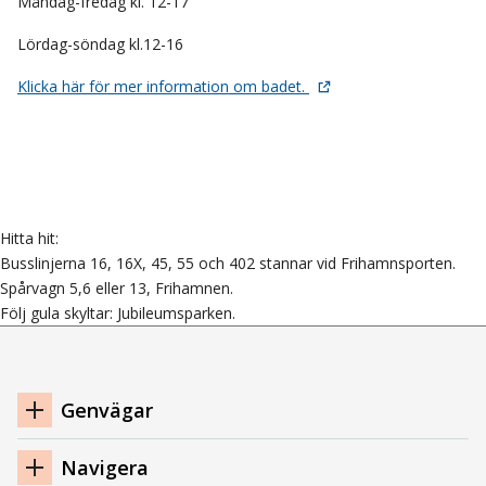
Måndag-fredag kl. 12-17
Lördag-söndag kl.12-16
Klicka här för mer information om badet.
Hitta hit:
Busslinjerna 16, 16X, 45, 55 och 402 stannar vid Frihamnsporten.
Spårvagn 5,6 eller 13, Frihamnen.
Följ gula skyltar: Jubileumsparken.
Navigation
Genvägar
sidfot
Navigera