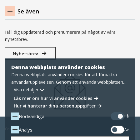
Se även
Håll dig uppdaterad och prenumerera på något av våra
nyhetsbrev.
Nyhetsbrev
Denna webbplats använder cookies
Denna webbplats använder cookies för att förbättra
användarupplevelsen. Genom att använda webbplatsen
samtycker du till nödvändiga cookies, läs mer nedan om
Visa detaljer
hur vi hanterar cookies samt personuppgifter.
Läs mer om hur vi använder cookies
Hur vi hanterar dina personuppgifter
Nödvändiga
På
Cookies
Analys
Av