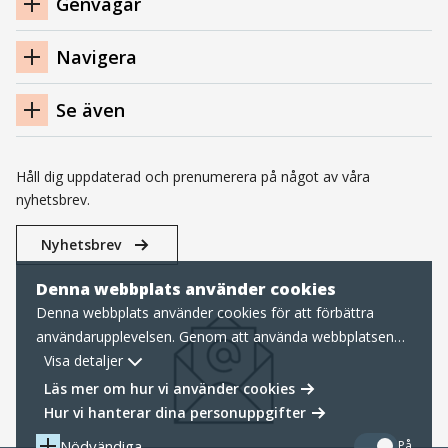
Genvägar
sidfot
Navigera
Se även
Håll dig uppdaterad och prenumerera på något av våra
nyhetsbrev.
Nyhetsbrev
Denna webbplats använder cookies
Denna webbplats använder cookies för att förbättra
användarupplevelsen. Genom att använda webbplatsen
samtycker du till nödvändiga cookies, läs mer nedan om
Visa detaljer
hur vi hanterar cookies samt personuppgifter.
Läs mer om hur vi använder cookies
Hur vi hanterar dina personuppgifter
Nödvändiga
På