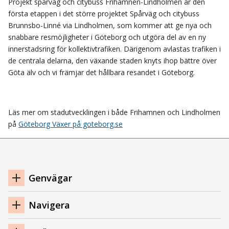
Projekt spårväg och citybuss Frihamnen-Lindholmen är den
första etappen i det större projektet Spårväg och citybuss
Brunnsbo-Linné via Lindholmen, som kommer att ge nya och
snabbare resmöjligheter i Göteborg och utgöra del av en ny
innerstadsring för kollektivtrafiken. Därigenom avlastas trafiken i
de centrala delarna, den växande staden knyts ihop bättre över
Göta älv och vi främjar det hållbara resandet i Göteborg.
Läs mer om stadutvecklingen i både Frihamnen och Lindholmen
på
Göteborg Växer på goteborg.se
Navigation
Genvägar
sidfot
Navigera