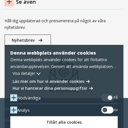
Se även
Håll dig uppdaterad och prenumerera på något av våra
nyhetsbrev.
Nyhetsbrev
Denna webbplats använder cookies
Denna webbplats använder cookies för att förbättra
användarupplevelsen. Genom att använda webbplatsen
samtycker du till nödvändiga cookies, läs mer nedan om
Visa detaljer
hur vi hanterar cookies samt personuppgifter.
Läs mer om hur vi använder cookies
Hur vi hanterar dina personuppgifter
Nödvändiga
På
Cookies
Analys
Av
Hantering av personuppgifter
Tillåt alla cookies