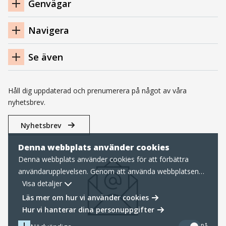
Genvägar
sidfot
Navigera
Se även
Håll dig uppdaterad och prenumerera på något av våra
nyhetsbrev.
Nyhetsbrev
Denna webbplats använder cookies
Denna webbplats använder cookies för att förbättra
användarupplevelsen. Genom att använda webbplatsen
samtycker du till nödvändiga cookies, läs mer nedan om
Visa detaljer
hur vi hanterar cookies samt personuppgifter.
Läs mer om hur vi använder cookies
Hur vi hanterar dina personuppgifter