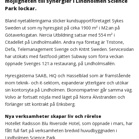
möjligheten till synergier i Lindholmen Science
Park lockar.
Bland nyetableringarna sticker kundsupportföretaget Sykes
Sweden ut som ny hyresgäst på cirka 1900 m² i M2:an på
Götaverksgatan. Nercia Utbildning satsar med 554 m² i
Citadellet på Lindholmsallén. Andra nya företag är Tristone,
Defa, Telemanagement Sverige och Kntnt Sweden. Servicesidan
har utökats med fastfood-jätten Subway som förra veckan
öppnade Sveriges 121:a restaurang, på Lindholmsallén.
Hyresgästerna SAAB, HiQ och Hasselblad som är framstående
inom teknik- och it-sektorn, expanderar ytterligare och utökar
sin kontorsyta på Lindholmen. Ekonomipartner går samma väg.
Volvo är fortsatt nöjda med läget på Norra Älvstranden och
förlänger sitt kontrakt på Eriksberg.
Nya verksamheter skapar liv och rörelse
Hotellet Radisson Blu Riverside Hotel, som öppnade i mars, har
fått full fart på verksamheten bredvid huvudbyggnaden i
Lindholmen Science Park.