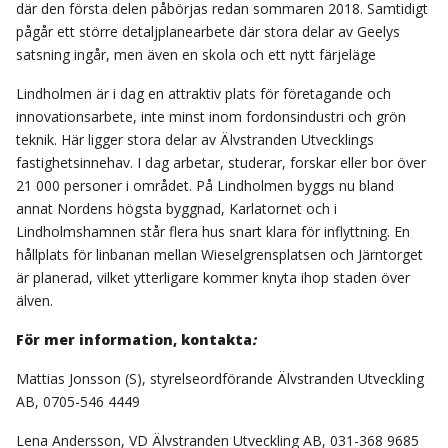
där den första delen påbörjas redan sommaren 2018. Samtidigt
pågår ett större detaljplanearbete där stora delar av Geelys
satsning ingår, men även en skola och ett nytt färjeläge
Lindholmen är i dag en attraktiv plats för företagande och
innovationsarbete, inte minst inom fordonsindustri och grön
teknik. Här ligger stora delar av Älvstranden Utvecklings
fastighetsinnehav. I dag arbetar, studerar, forskar eller bor över
21 000 personer i området. På Lindholmen byggs nu bland
annat Nordens högsta byggnad, Karlatornet och i
Lindholmshamnen står flera hus snart klara för inflyttning. En
hållplats för linbanan mellan Wieselgrensplatsen och Järntorget
är planerad, vilket ytterligare kommer knyta ihop staden över
älven.
För mer information, kontakta
:
Mattias Jonsson (S), styrelseordförande Älvstranden Utveckling
AB, 0705-546 4449
Lena Andersson, VD Älvstranden Utveckling AB, 031-368 9685