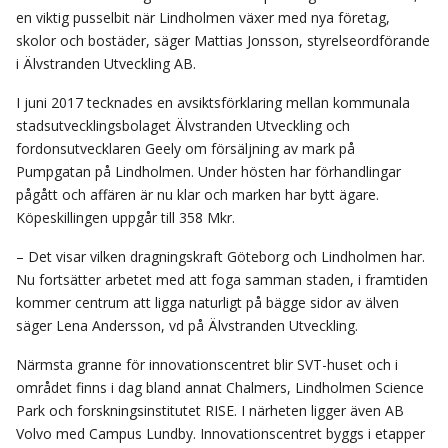
en viktig pusselbit när Lindholmen växer med nya företag,
skolor och bostäder, säger Mattias Jonsson, styrelseordförande
i Älvstranden Utveckling AB.
I juni 2017 tecknades en avsiktsförklaring mellan kommunala
stadsutvecklingsbolaget Älvstranden Utveckling och
fordonsutvecklaren Geely om försäljning av mark på
Pumpgatan på Lindholmen. Under hösten har förhandlingar
pågått och affären är nu klar och marken har bytt ägare.
Köpeskillingen uppgår till 358 Mkr.
– Det visar vilken dragningskraft Göteborg och Lindholmen har.
Nu fortsätter arbetet med att foga samman staden, i framtiden
kommer centrum att ligga naturligt på bägge sidor av älven
säger Lena Andersson, vd på Älvstranden Utveckling.
Närmsta granne för innovationscentret blir SVT-huset och i
området finns i dag bland annat Chalmers, Lindholmen Science
Park och forskningsinstitutet RISE. I närheten ligger även AB
Volvo med Campus Lundby. Innovationscentret byggs i etapper