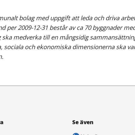
munalt bolag med uppgift att leda och driva arb
ånd per 2009-12-31 består av ca 70 byggnader m
g ska medverka till en mångsidig sammansättning
a, sociala och ekonomiska dimensionerna ska va
n.
ra
Se även