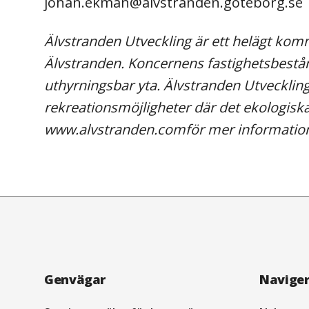
johan.ekman@alvstranden.goteborg.se
Älvstranden Utveckling är ett helägt kom
Älvstranden. Koncernens fastighetsbest
uthyrningsbar yta. Älvstranden Utvecklin
rekreationsmöjligheter där det ekologisk
www.alvstranden.com
för mer informatio
Navigation
Genvägar
Navige