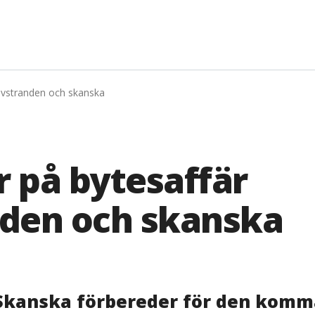
älvstranden och skanska
 på bytesaffär
nden och skanska
 Skanska förbereder för den komm