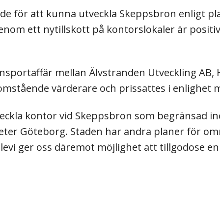
de för att kunna utveckla Skeppsbron enligt plan
om ett nytillskott på kontorslokaler är positivt
sportaffär mellan Älvstranden Utveckling AB, 
omstående värderare och prissattes i enlighet 
eckla kontor vid Skeppsbron som begränsad inom
eter Göteborg. Staden har andra planer för om
evi ger oss däremot möjlighet att tillgodose en