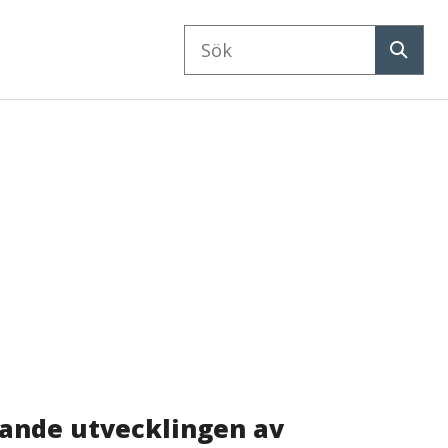
Sök
på
Sök
webbplatsen
ande utvecklingen av