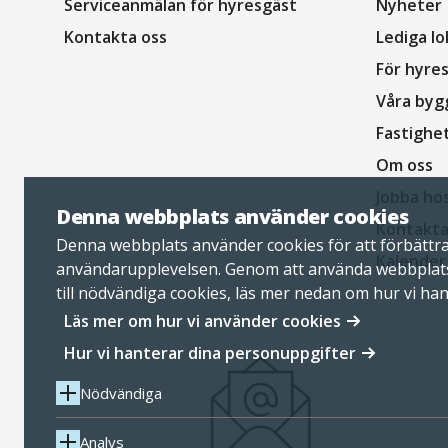
sidfot
Serviceanmälan för hyresgäst
Nyheter
Kontakta oss
Lediga lo
För hyre
Våra byg
Fastighe
Om oss
Jobba ho
Denna webbplats använder cookies
Kontakta
Denna webbplats använder cookies för att förbättr
Kalender
användarupplevelsen. Genom att använda webbplat
till nödvändiga cookies, läs mer nedan om hur vi ha
personuppgifter.
Läs mer om hur vi använder cookies
Hur vi hanterar dina personuppgifter
Nödvändiga
Analys