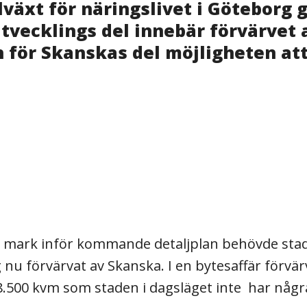
illväxt för näringslivet i Götebor
tvecklings del innebär förvärvet
h för Skanskas del möjligheten at
mark inför kommande detaljplan behövde staden 
 förvärvat av Skanska. I en bytesaffär förvärvar
8.500 kvm som staden i dagsläget inte har några