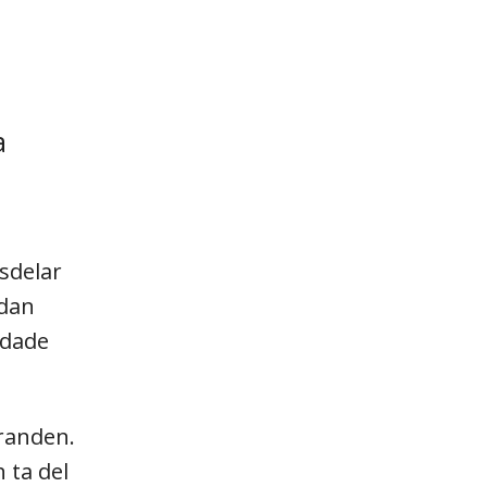
a
sdelar
edan
idade
randen.
 ta del