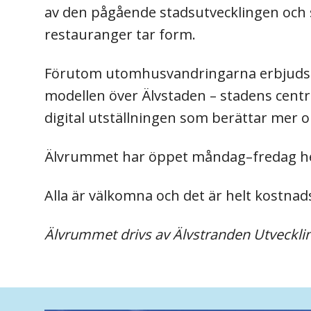
av den pågående stadsutvecklingen och s
restauranger tar form.
Förutom utomhusvandringarna erbjuds ä
modellen över Älvstaden – stadens centra
digital utställningen som berättar mer
Älvrummet har öppet måndag–fredag 
Alla är välkomna och det är helt kostnads
Älvrummet drivs av Älvstranden Utveckli