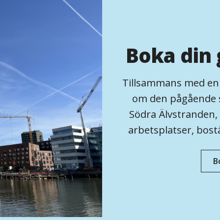
Boka din 
Tillsammans med en av
om den pågående s
Södra Älvstranden,
arbetsplatser, bost
B