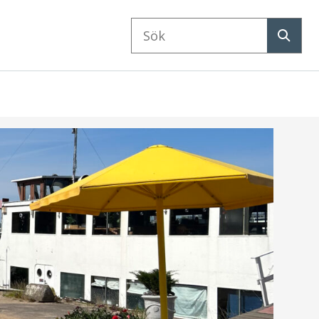
Sök
på
Sök
webbplatsen