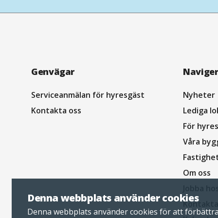
Navigation
Genvägar
Navige
sidfot
Serviceanmälan för hyresgäst
Nyheter
Kontakta oss
Lediga lo
För hyre
Våra byg
Fastighe
Om oss
Jobba ho
Denna webbplats använder cookies
Kontakta
Denna webbplats använder cookies för att förbättr