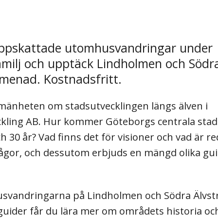
uppskattade utomhusvandringar under
milj och upptäck Lindholmen och Södr
menad. Kostnadsfritt.
mänheten om stadsutvecklingen längs älven i
ckling AB. Hur kommer Göteborgs centrala stad
h 30 år? Vad finns det för visioner och vad är r
frågor, och dessutom erbjuds en mängd olika gu
svandringarna på Lindholmen och Södra Älvst
der får du lära mer om områdets historia och