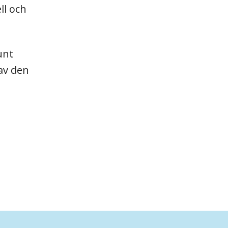
ll och
unt
 av den