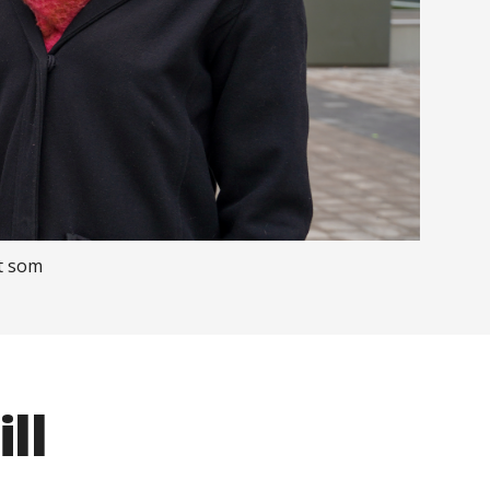
et som
ll