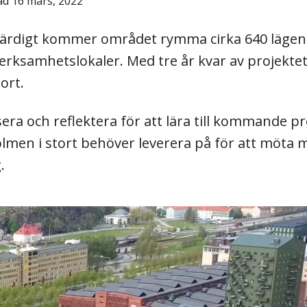
ad 16 mars, 2022
rdigt kommer området rymma cirka 640 lägenhe
ksamhetslokaler. Med tre år kvar av projektet
ort.
era och reflektera för att lära till kommande pr
men i stort behöver leverera på för att möta må
.