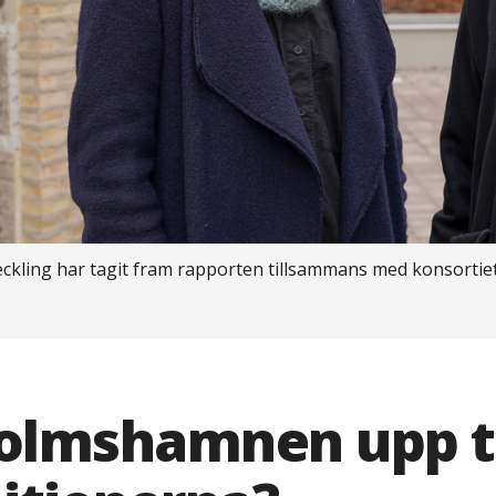
eckling har tagit fram rapporten tillsammans med konsorti
holmshamnen upp ti