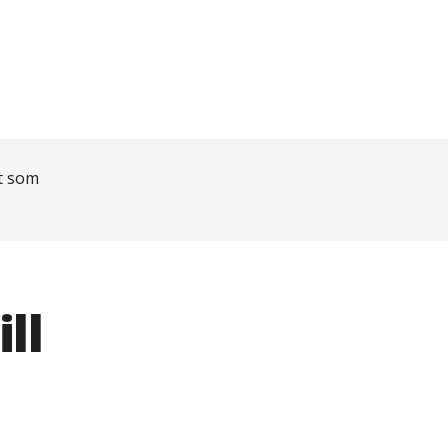
et som
ll