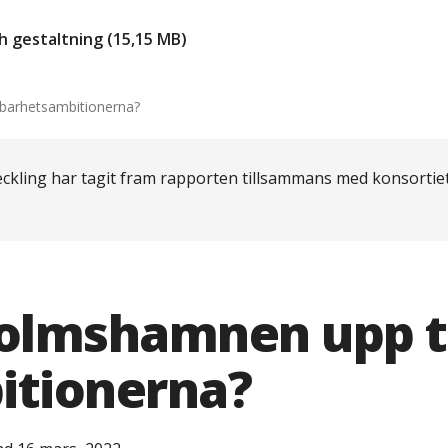
 gestaltning (15,15 MB)
lbarhetsambitionerna?
eckling har tagit fram rapporten tillsammans med konsorti
holmshamnen upp ti
itionerna?