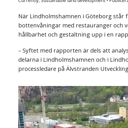
Currently, Sustainable land development
•
Publicer
När Lindholmshamnen i Göteborg står fä
bottenvåningar med restauranger och ver
hållbarhet och gestaltning upp i en rapp
– Syftet med rapporten är dels att analys
delarna i Lindholmshamnen och i Lindhol
processledare på Älvstranden Utveckling