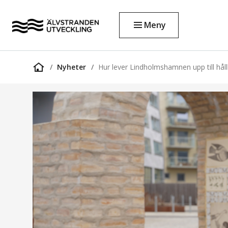
Meny
Nyheter
Hur lever Lindholmshamnen upp till hål
Startsida