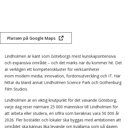
Platsen på Google Maps
(öppnas
i
nytt
Lindholmen är känt som Göteborgs mest kunskapsintensiva
fönster)
och expansiva område – och det märks när du kommer hit. Det
är verkligen ett kompetenskluster för verksamheter
inom modern media, innovation, fordonsutveckling och IT. Här
hittar du bland annat Lindholmen Science Park och Gothenburg
Film Studios.
Lindholmen är en viktig knutpunkt för det växande Göteborg,
varje dag reser närmare 25 000 människor till Lindholmen för
att arbeta eller studera, en siffra som beräknas vara 50 000 år
2026. Fler bostäder och lokaler ska byggas med ambitionen att
området ska kännas lika levande om kvällarna som på dagen.