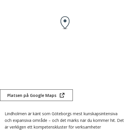
Platsen på Google Maps
(öppnas
i
nytt
Lindholmen är känt som Göteborgs mest kunskapsintensiva
fönster)
och expansiva område – och det märks när du kommer hit. Det
är verkligen ett kompetenskluster för verksamheter