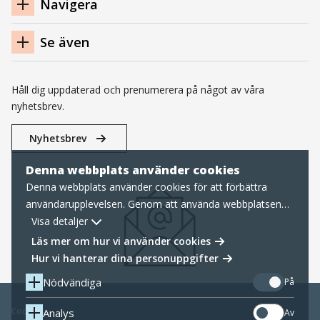
Navigera
Se även
Håll dig uppdaterad och prenumerera på något av våra
nyhetsbrev.
Nyhetsbrev
Denna webbplats använder cookies
Denna webbplats använder cookies för att förbättra
användarupplevelsen. Genom att använda webbplatsen
samtycker du till nödvändiga cookies, läs mer nedan om
Visa detaljer
hur vi hanterar cookies samt personuppgifter.
Läs mer om hur vi använder cookies
Hur vi hanterar dina personuppgifter
Nödvändiga
På
Cookies
Analys
Av