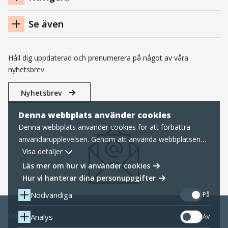
Se även
Håll dig uppdaterad och prenumerera på något av våra
nyhetsbrev.
Nyhetsbrev
Denna webbplats använder cookies
Denna webbplats använder cookies för att förbättra
användarupplevelsen. Genom att använda webbplatsen
samtycker du till nödvändiga cookies, läs mer nedan om
Visa detaljer
hur vi hanterar cookies samt personuppgifter.
Läs mer om hur vi använder cookies
Hur vi hanterar dina personuppgifter
Nödvändiga
På
Cookies
Analys
Av