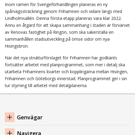
Inom ramen för Sverigeförhandlingen planeras en ny
spårvägssträckning genom Frihamnen och vidare längs med
Lindholmsallén. Denna första etapp planeras vara klar 2022.
Ännu en åtgärd för att skapa sammanhang i staden är förvärvet
av Renovas fastighet på Ringön, som ska säkerställa en
sammanhållen stadsutveckling på ömse sidor om nya
Hisingsbron.
När det nya strukturförslaget för Frihamnen har godkänts
fortsätter arbetet med planprogrammet, som mer i detalj ska
utarbeta Frihamnens kvarter och kopplingarna mellan Hisingen,
Frihamnen och Göteborgs innerstad. Planprogrammet ger i sin
tur styrning till arbetet med detaljplanerna.
Navigation
Genvägar
sidfot
Navigera