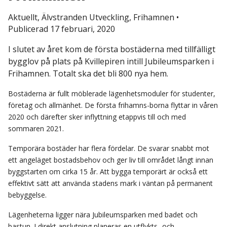
Aktuellt, Älvstranden Utveckling, Frihamnen
•
Publicerad 17 februari, 2020
I slutet av året kom de första bostäderna med tillfälligt
bygglov på plats på Kvillepiren intill Jubileumsparken i
Frihamnen. Totalt ska det bli 800 nya hem.
Bostäderna är fullt möblerade lägenhetsmoduler för studenter,
företag och allmänhet. De första frihamns-borna flyttar in våren
2020 och därefter sker inflyttning etappvis till och med
sommaren 2021.
Temporära bostäder har flera fördelar. De svarar snabbt mot
ett angeläget bostadsbehov och ger liv till området långt innan
byggstarten om cirka 15 år. Att bygga temporärt är också ett
effektivt sätt att använda stadens mark i väntan på permanent
bebyggelse.
Lägenheterna ligger nära Jubileumsparken med badet och
bastun. I direkt anslutning planeras en utflykts- och