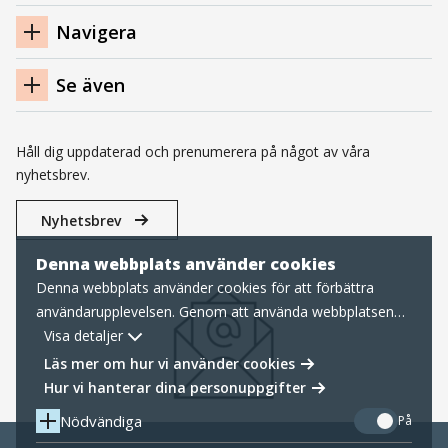
sidfot
Navigera
Se även
Håll dig uppdaterad och prenumerera på något av våra
nyhetsbrev.
Nyhetsbrev
Denna webbplats använder cookies
Denna webbplats använder cookies för att förbättra
användarupplevelsen. Genom att använda webbplatsen
samtycker du till nödvändiga cookies, läs mer nedan om
Visa detaljer
hur vi hanterar cookies samt personuppgifter.
Läs mer om hur vi använder cookies
Hur vi hanterar dina personuppgifter
Nödvändiga
På