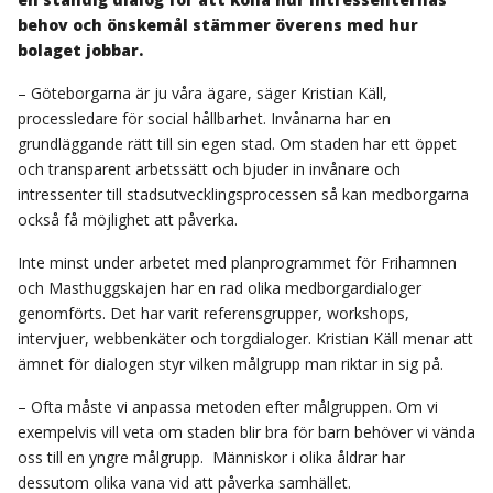
behov och önskemål stämmer överens med hur
bolaget jobbar.
– Göteborgarna är ju våra ägare, säger Kristian Käll,
processledare för social hållbarhet. Invånarna har en
grundläggande rätt till sin egen stad. Om staden har ett öppet
och transparent arbetssätt och bjuder in invånare och
intressenter till stadsutvecklingsprocessen så kan medborgarna
också få möjlighet att påverka.
Inte minst under arbetet med planprogrammet för Frihamnen
och Masthuggskajen har en rad olika medborgardialoger
genomförts. Det har varit referensgrupper, workshops,
intervjuer, webbenkäter och torgdialoger. Kristian Käll menar att
ämnet för dialogen styr vilken målgrupp man riktar in sig på.
– Ofta måste vi anpassa metoden efter målgruppen. Om vi
exempelvis vill veta om staden blir bra för barn behöver vi vända
oss till en yngre målgrupp. Människor i olika åldrar har
dessutom olika vana vid att påverka samhället.