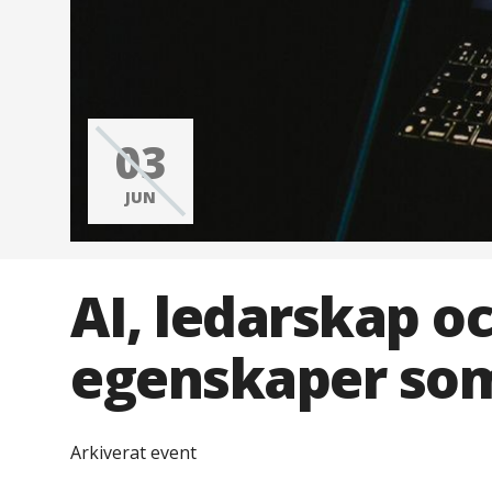
03
JUN
AI, ledarskap o
egenskaper som
Arkiverat event