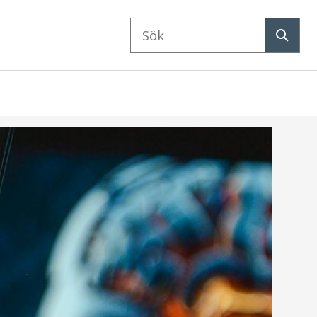
Sök
på
Sök
webbplatsen