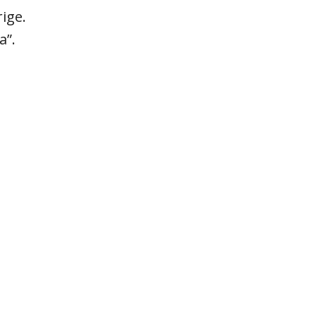
ige.
a”.