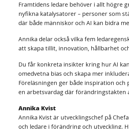
Framtidens ledare behöver i allt högre gra
nyfikna katalysatorer – personer som stä
där både människor och AI kan bidra med 
Annika delar också vilka fem ledaregen
att skapa tillit, innovation, hållbarhet o
Du får konkreta insikter kring hur AI ka
omedvetna bias och skapa mer inkluderan
Föreläsningen ger både inspiration och p
en arbetsvardag där förändringstakten al
Annika Kvist
Annika Kvist är utvecklingschef på Chef
och ledare i förändring och utveckling. 