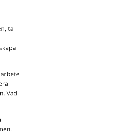
n, ta
 skapa
marbete
era
n. Vad
a
onen.