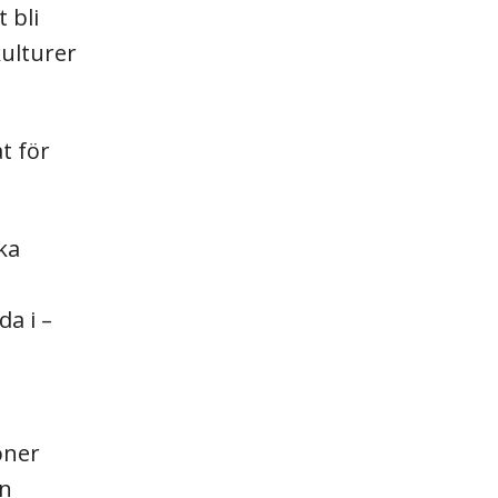
 bli
kulturer
t för
ka
a i –
oner
en