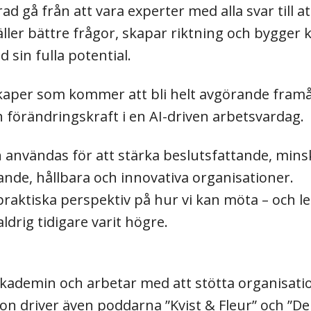
d gå från att vara experter med alla svar till att
ller bättre frågor, skapar riktning och bygger 
sin fulla potential.
skaper som kommer att bli helt avgörande framå
ch förändringskraft i en AI-driven arbetsvardag.
n användas för att stärka beslutsfattande, mins
de, hållbara och innovativa organisationer.
raktiska perspektiv på hur vi kan möta – och led
drig tidigare varit högre.
akademin och arbetar med att stötta organisati
Hon driver även poddarna ”Kvist & Fleur” och ”D