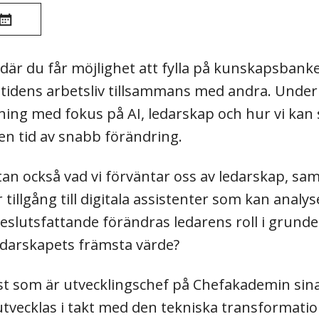
är du får möjlighet att fylla på kunskapsbanke
mtidens arbetsliv tillsammans med andra. Under
ng med fokus på AI, ledarskap och hur vi kan
 en tid av snabb förändring.
utan också vad vi förväntar oss av ledarskap, sa
illgång till digitala assistenter som kan analys
eslutsfattande förändras ledarens roll i grunde
edarskapets främsta värde?
ist som är utvecklingschef på Chefakademin sin
tvecklas i takt med den tekniska transformati