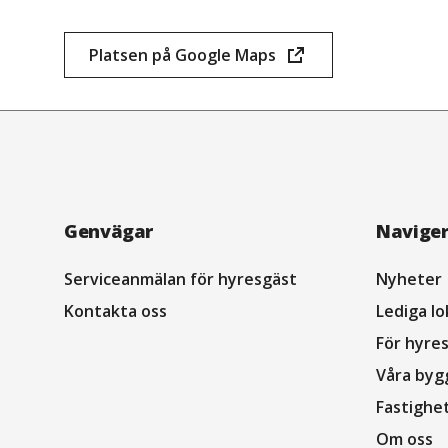
Platsen på Google Maps
(öppnas
i
nytt
fönster)
Navigation
Genvägar
Navige
sidfot
Serviceanmälan för hyresgäst
Nyheter
Kontakta oss
Lediga lo
För hyre
Våra byg
Fastighe
Om oss