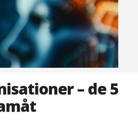
isationer – de 5
ramåt