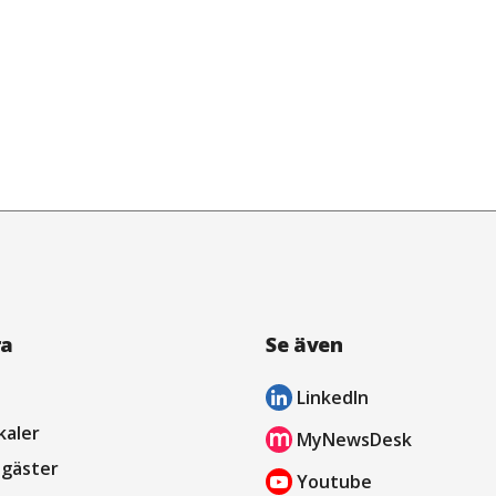
ra
Se även
LinkedIn
öppnas
kaler
MyNewsDesk
i
öppnas
sgäster
Youtube
nytt
i