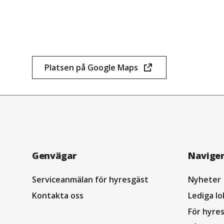
Platsen på Google Maps
(öppnas
i
nytt
fönster)
Navigation
Genvägar
Navige
sidfot
Serviceanmälan för hyresgäst
Nyheter
Kontakta oss
Lediga lo
För hyre