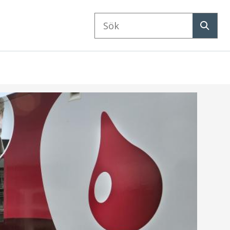
Sök
på
Sök
webbplatsen