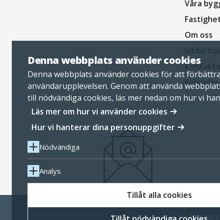
Våra byg
Fastighe
Om oss
Jobba ho
Denna webbplats använder cookies
Kontakta
Denna webbplats använder cookies för att förbättr
Kalender
användarupplevelsen. Genom att använda webbplat
till nödvändiga cookies, läs mer nedan om hur vi ha
personuppgifter.
Läs mer om hur vi använder cookies
Hur vi hanterar dina personuppgifter
Nödvändiga
Analys
Tillåt alla cookies
Cookies
Tillåt nödvändiga cookies