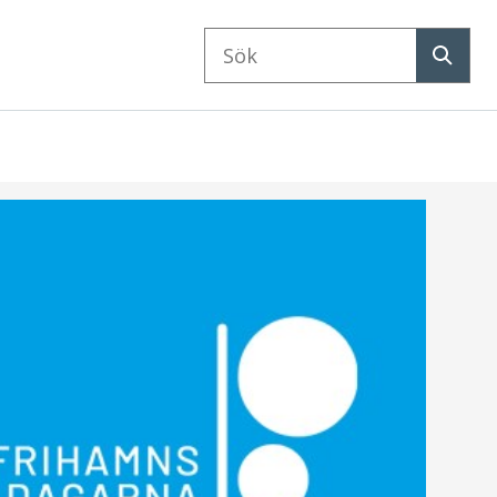
Sök
på
Sök
webbplatsen