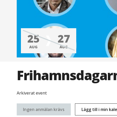
25
27
AUG
AUG
Frihamnsdagar
Arkiverat event
Ingen anmälan krävs
Lägg till i min ka