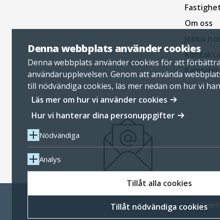
Fastighe
Om oss
Jobba ho
Denna webbplats använder cookies
Kontakta
Denna webbplats använder cookies för att förbättr
Kalender
användarupplevelsen. Genom att använda webbplat
till nödvändiga cookies, läs mer nedan om hur vi ha
personuppgifter.
Läs mer om hur vi använder cookies
Hur vi hanterar dina personuppgifter
Nödvändiga
Analys
Tillåt alla cookies
Cookies
Tillåt nödvändiga cookies