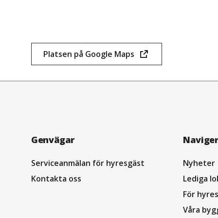
Platsen på Google Maps
(öppnas
i
nytt
fönster)
Navigation
Genvägar
Navige
sidfot
Serviceanmälan för hyresgäst
Nyheter
Kontakta oss
Lediga lo
För hyre
Våra byg