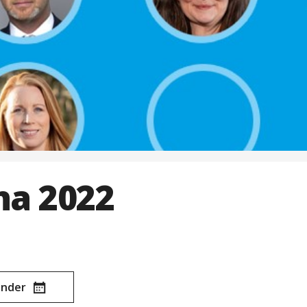
na 2022
lender