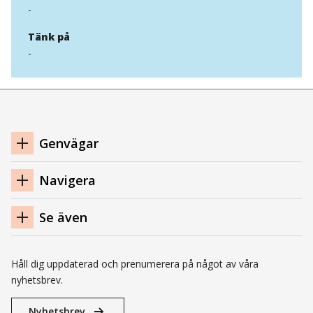
-
Tänk på
-
Navigation
Genvägar
sidfot
Navigera
Se även
Håll dig uppdaterad och prenumerera på något av våra
nyhetsbrev.
Nyhetsbrev