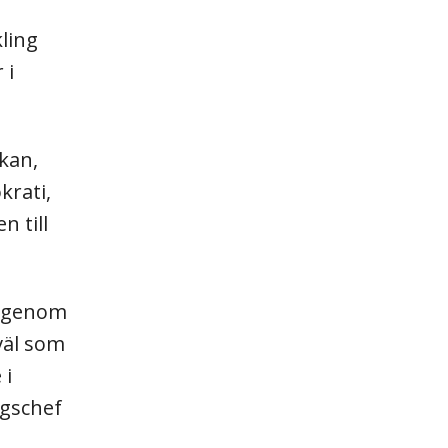
ling
 i
kan,
krati,
 till
at genom
väl som
 i
ngschef