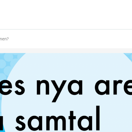
mnen?