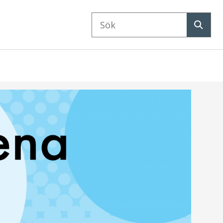
Sök
på
Sök
webbplatsen