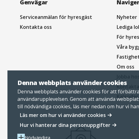
Navigation
Genvägar
Navige
sidfot
Serviceanmälan för hyresgäst
Nyheter
Kontakta oss
Lediga lo
För hyre
Våra byg
Fastighe
Om oss
Jobba ho
Denna webbplats använder cookies
Kontakta
Denna webbplats använder cookies för att förbättr
Kalender
användarupplevelsen. Genom att använda webbplat
till nödvändiga cookies, läs mer nedan om hur vi ha
personuppgifter.
Läs mer om hur vi använder cookies
Hur vi hanterar dina personuppgifter
Nödvändiga