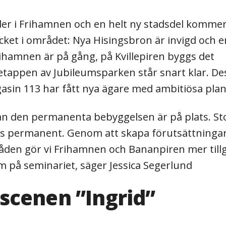
der i Frihamnen och en helt ny stadsdel kommer
ket i området: Nya Hisingsbron är invigd och e
ihamnen är på gång, på Kvillepiren byggs det
 etappen av Jubileumsparken står snart klar. D
sin 113 har fått nya ägare med ambitiösa plan
nan den permanenta bebyggelsen är på plats. St
as permanent. Genom att skapa förutsättningar
råden gör vi Frihamnen och Bananpiren mer till
 om på seminariet, säger Jessica Segerlund
scenen ”Ingrid”