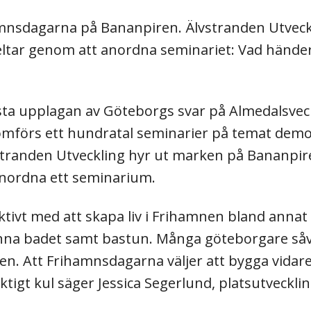
mnsdagarna på Bananpiren. Älvstranden Utveck
deltar genom att anordna seminariet: Vad händer
ta upplagan av Göteborgs svar på Almedalsvec
mförs ett hundratal seminarier på temat demo
stranden Utveckling hyr ut marken på Bananpiren
anordna ett seminarium.
 aktivt med att skapa liv i Frihamnen bland ann
änna badet samt bastun. Många göteborgare så
en. Att Frihamnsdagarna väljer att bygga vidare
ktigt kul säger Jessica Segerlund, platsutveckli