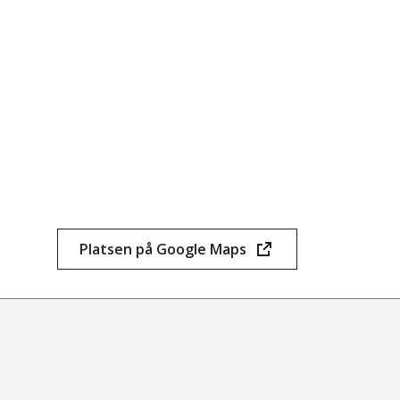
Platsen på Google Maps
(öppnas
i
nytt
fönster)