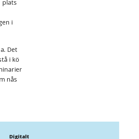
 plats
gen i
a. Det
tå i kö
minarier
um nås
Digitalt