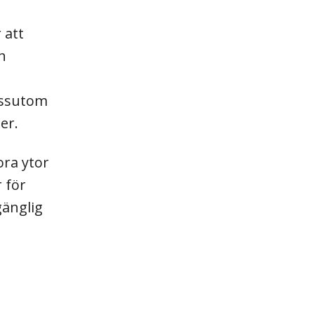
 att
n
essutom
er.
ora ytor
 för
gänglig