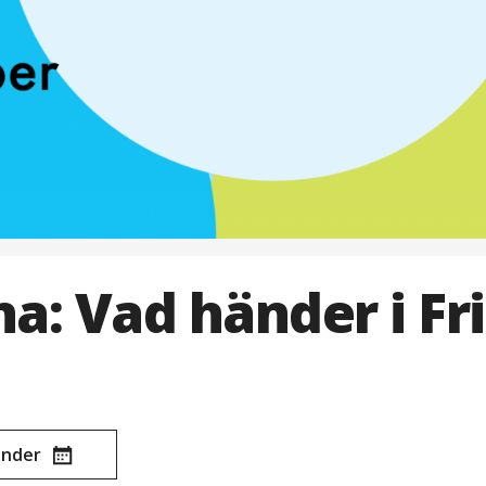
a: Vad händer i F
lender