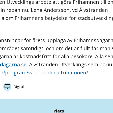
n Utvecklings arbete att göra Frihamnen till en
l sin redan nu. Lena Andersson, vd Älvstranden
ala om Frihamnens betydelse för stadsutvecklin
ränsningar för årets upplaga av Frihamnsdagarn
mrådet samtidigt, och om det är fullt får man s
garna är kostnadsfritt för alla besökare. Alla se
dagarna.se
. Älvstranden Utvecklings seminari
se/program/vad-hander-i-frihamnen/
Digitalt
Plats