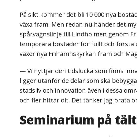
På sikt kommer det bli 10 000 nya bostä
växa fram. Men redan nu händer det myc
spårvagnslinje till Lindholmen genom Fr
temporära bostäder för fullt och första
växer nya Frihamnskyrkan fram och Maga
— Vi nyttjar den tidslucka som finns in
ligger utanför de delar som ska bebygg
stadsliv och innovation även i dessa om
och fler hittar dit. Det tänker jag prata
Seminarium på tält