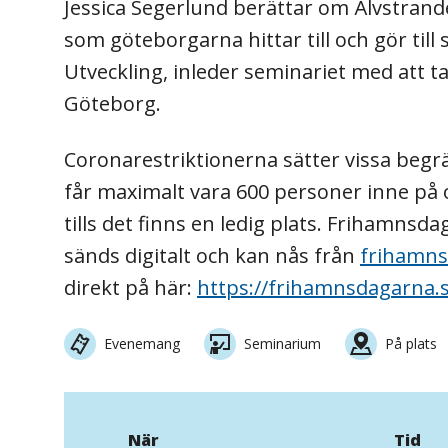
Jessica Segerlund berättar om Älvstrande
som göteborgarna hittar till och gör til
Utveckling, inleder seminariet med att t
Göteborg.
Coronarestriktionerna sätter vissa beg
får maximalt vara 600 personer inne på o
tills det finns en ledig plats. Frihamnsda
sänds digitalt och kan nås från
frihamns
direkt på här:
https://frihamnsdagarna.
Evenemang
Seminarium
På plats
När
Tid